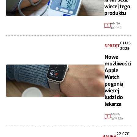
więcej tego
produktu
ANNA
1
KOPEĆ
01 LIS
SPRZĘT
2023
Nowe
możliwości
Apple
Watch
pogonią
więcej
ludzi do
lekarza
ANNA
3
RYMSZA
22 CZE
NAUKA