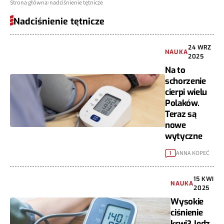
Strona główna
nadciśnienie tętnicze
Nadciśnienie tętnicze
24 WRZ
NAUKA
2025
Na to
schorzenie
cierpi wielu
Polaków.
Teraz są
nowe
wytyczne
ANNA KOPEĆ
1
15 KWI
NAUKA
2025
Wysokie
ciśnienie
krwi? Jedz