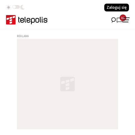
Zaloguj się
11