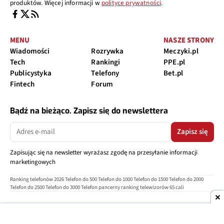
produktów. Więcej informacji w
polityce prywatności
.
MENU
NASZE STRONY
Wiadomości
Rozrywka
Meczyki.pl
Tech
Rankingi
PPE.pl
Publicystyka
Telefony
Bet.pl
Fintech
Forum
Bądź na bieżąco. Zapisz się do newslettera
Zapisz się
Zapisując się na newsletter wyrażasz zgodę na przesyłanie informacji
marketingowych
Ranking telefonów 2026
Telefon do 500
Telefon do 1000
Telefon do 1500
Telefon do 2000
Telefon do 2500
Telefon do 3000
Telefon pancerny
ranking telewizorów 65 cali
O nas
Reklama
Regulamin
Polityka prywatności
Kontakt
Ustawienia prywatności