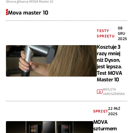
Strona główna
MOVA Master 10
Mova master 10
08
TESTY
GRU
SPRZĘTU
2025
Kosztuje 3
razy mniej
niż Dyson,
jest lepsza.
Test MOVA
Master 10
WIOLETA
0
JAROSZEWSKA
22 PAŹ
SPRZĘT
2025
MOVA
szturmem