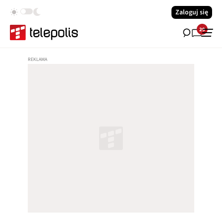
Zaloguj się
29