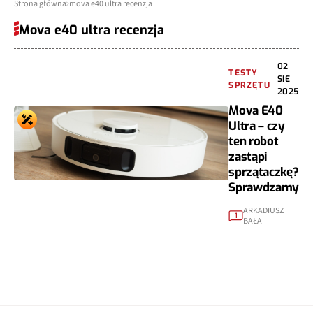
Strona główna
mova e40 ultra recenzja
Mova e40 ultra recenzja
02
TESTY
SIE
SPRZĘTU
2025
Mova E40
Ultra – czy
ten robot
zastąpi
sprzątaczkę?
Sprawdzamy
ARKADIUSZ
1
BAŁA