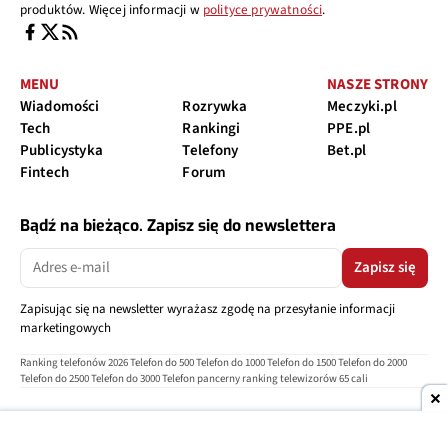
produktów. Więcej informacji w
polityce prywatności
.
MENU
NASZE STRONY
Wiadomości
Rozrywka
Meczyki.pl
Tech
Rankingi
PPE.pl
Publicystyka
Telefony
Bet.pl
Fintech
Forum
Bądź na bieżąco. Zapisz się do newslettera
Zapisz się
Zapisując się na newsletter wyrażasz zgodę na przesyłanie informacji
marketingowych
Ranking telefonów 2026
Telefon do 500
Telefon do 1000
Telefon do 1500
Telefon do 2000
Telefon do 2500
Telefon do 3000
Telefon pancerny
ranking telewizorów 65 cali
O nas
Reklama
Regulamin
Polityka prywatności
Kontakt