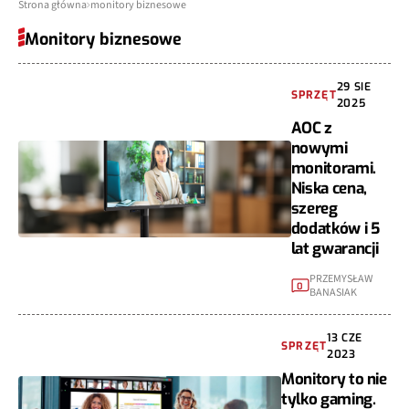
Strona główna
monitory biznesowe
Monitory biznesowe
29 SIE
SPRZĘT
2025
AOC z
nowymi
monitorami.
Niska cena,
szereg
dodatków i 5
lat gwarancji
PRZEMYSŁAW
0
BANASIAK
13 CZE
SPRZĘT
2023
Monitory to nie
tylko gaming.