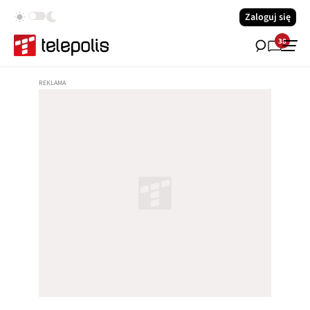
Zaloguj się
38