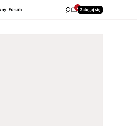
7
ony
Forum
Zaloguj się