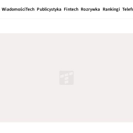
Wiadomości
Tech
Publicystyka
Fintech
Rozrywka
Rankingi
Telef