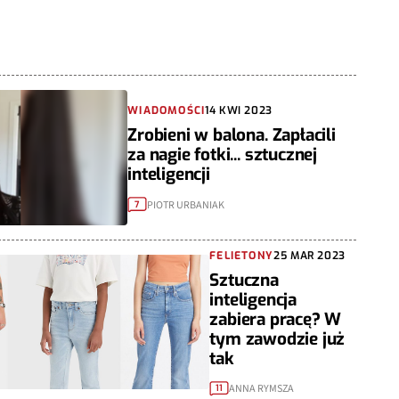
WIADOMOŚCI
14 KWI 2023
Zrobieni w balona. Zapłacili
za nagie fotki... sztucznej
inteligencji
PIOTR URBANIAK
7
FELIETONY
25 MAR 2023
Sztuczna
inteligencja
zabiera pracę? W
tym zawodzie już
tak
ANNA RYMSZA
11