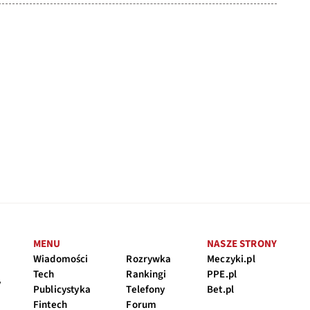
MENU
NASZE STRONY
Wiadomości
Rozrywka
Meczyki.pl
Tech
Rankingi
PPE.pl
y
Publicystyka
Telefony
Bet.pl
Fintech
Forum