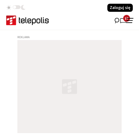
Zaloguj się
17