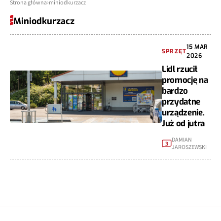
Strona główna
miniodkurzacz
Miniodkurzacz
15 MAR
SPRZĘT
2026
Lidl rzucił
promocję na
bardzo
przydatne
urządzenie.
Już od jutra
DAMIAN
3
JAROSZEWSKI