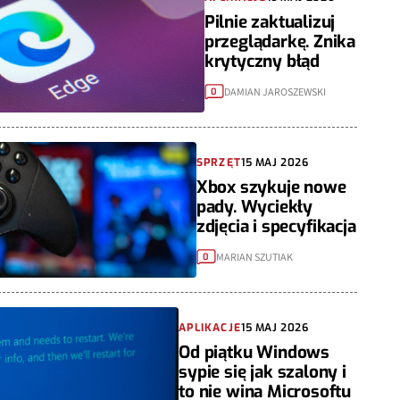
Pilnie zaktualizuj
przeglądarkę. Znika
krytyczny błąd
DAMIAN JAROSZEWSKI
0
SPRZĘT
15 MAJ 2026
Xbox szykuje nowe
pady. Wyciekły
zdjęcia i specyfikacja
MARIAN SZUTIAK
0
APLIKACJE
15 MAJ 2026
Od piątku Windows
sypie się jak szalony i
to nie wina Microsoftu