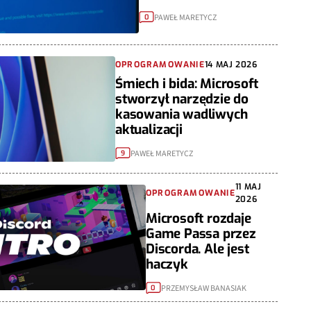
PAWEŁ MARETYCZ
0
OPROGRAMOWANIE
14 MAJ 2026
Śmiech i bida: Microsoft
stworzył narzędzie do
kasowania wadliwych
aktualizacji
PAWEŁ MARETYCZ
9
11 MAJ
OPROGRAMOWANIE
2026
Microsoft rozdaje
Game Passa przez
Discorda. Ale jest
haczyk
PRZEMYSŁAW BANASIAK
0