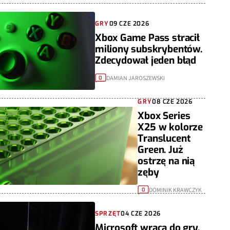
GRY
09 CZE 2026
Xbox Game Pass stracił
miliony subskrybentów.
Zdecydował jeden błąd
DAMIAN JAROSZEWSKI
0
GRY
08 CZE 2026
Xbox Series
X25 w kolorze
Translucent
Green. Już
ostrzę na nią
zęby
DOMINIK KRAWCZYK
0
SPRZĘT
04 CZE 2026
Microsoft wraca do gry.