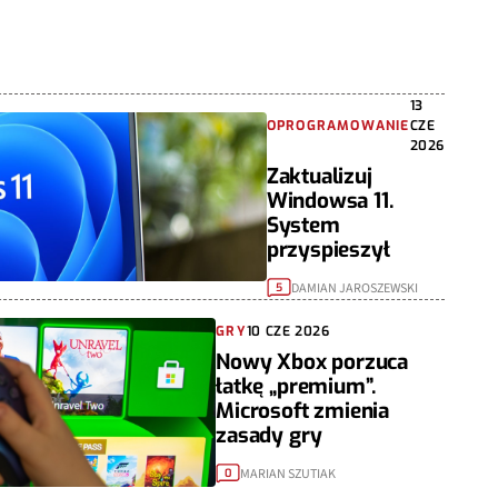
13
OPROGRAMOWANIE
CZE
2026
Zaktualizuj
Windowsa 11.
System
przyspieszył
DAMIAN JAROSZEWSKI
5
GRY
10 CZE 2026
Nowy Xbox porzuca
łatkę „premium”.
Microsoft zmienia
zasady gry
MARIAN SZUTIAK
0