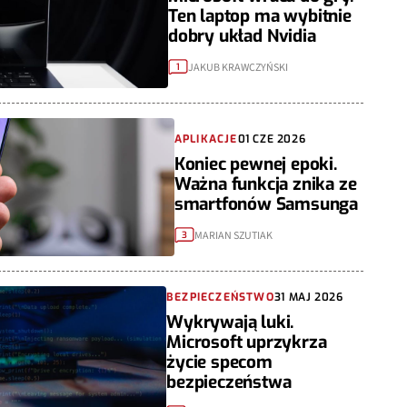
Ten laptop ma wybitnie
dobry układ Nvidia
JAKUB KRAWCZYŃSKI
1
APLIKACJE
01 CZE 2026
Koniec pewnej epoki.
Ważna funkcja znika ze
smartfonów Samsunga
MARIAN SZUTIAK
3
BEZPIECZEŃSTWO
31 MAJ 2026
Wykrywają luki.
Microsoft uprzykrza
życie specom
bezpieczeństwa