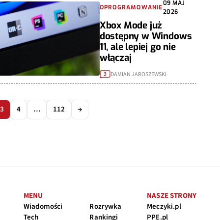
09 MAJ
OPROGRAMOWANIE
2026
Xbox Mode już
dostępny w Windows
11, ale lepiej go nie
włączaj
DAMIAN JAROSZEWSKI
3
3
4
…
112
→
MENU
NASZE STRONY
Wiadomości
Rozrywka
Meczyki.pl
Tech
Rankingi
PPE.pl