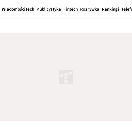
Wiadomości
Tech
Publicystyka
Fintech
Rozrywka
Rankingi
Telef