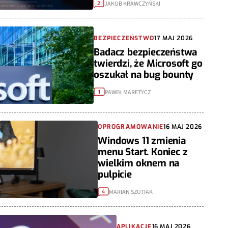
JAKUB KRAWCZYŃSKI
2
BEZPIECZEŃSTWO
17 MAJ 2026
Badacz bezpieczeństwa
twierdzi, że Microsoft go
oszukał na bug bounty
PAWEŁ MARETYCZ
1
OPROGRAMOWANIE
16 MAJ 2026
Windows 11 zmienia
menu Start. Koniec z
wielkim oknem na
pulpicie
MARIAN SZUTIAK
4
APLIKACJE
16 MAJ 2026