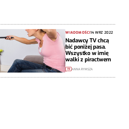
WIADOMOŚCI
14 WRZ 2022
Nadawcy TV chcą
bić poniżej pasa.
Wszystko w imię
walki z piractwem
ANNA RYMSZA
19