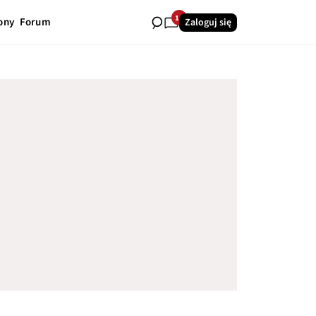
11
ony
Forum
Zaloguj się