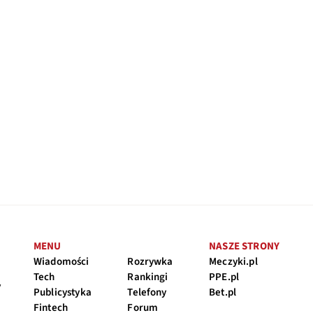
MENU
NASZE STRONY
Wiadomości
Rozrywka
Meczyki.pl
Tech
Rankingi
PPE.pl
y
Publicystyka
Telefony
Bet.pl
Fintech
Forum