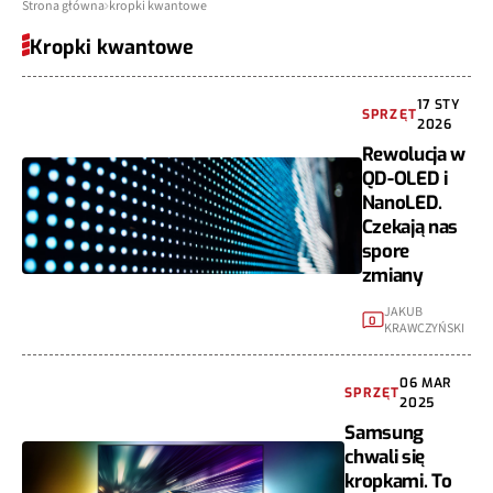
Strona główna
kropki kwantowe
Kropki kwantowe
17 STY
SPRZĘT
2026
Rewolucja w
QD-OLED i
NanoLED.
Czekają nas
spore
zmiany
JAKUB
0
KRAWCZYŃSKI
06 MAR
SPRZĘT
2025
Samsung
chwali się
kropkami. To