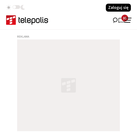
Zaloguj się
35