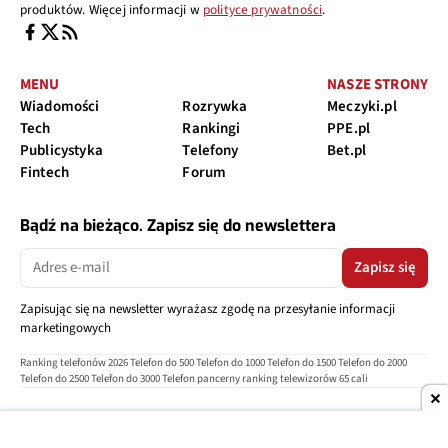
produktów. Więcej informacji w
polityce prywatności
.
MENU
NASZE STRONY
Wiadomości
Rozrywka
Meczyki.pl
Tech
Rankingi
PPE.pl
Publicystyka
Telefony
Bet.pl
Fintech
Forum
Bądź na bieżąco. Zapisz się do newslettera
Zapisz się
Zapisując się na newsletter wyrażasz zgodę na przesyłanie informacji
marketingowych
Ranking telefonów 2026
Telefon do 500
Telefon do 1000
Telefon do 1500
Telefon do 2000
Telefon do 2500
Telefon do 3000
Telefon pancerny
ranking telewizorów 65 cali
O nas
Reklama
Regulamin
Polityka prywatności
Kontakt