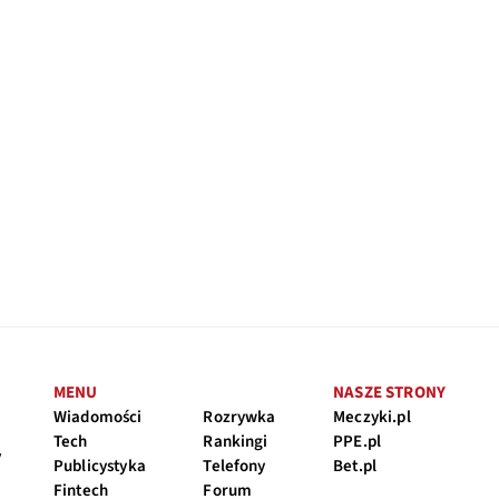
MENU
NASZE STRONY
Wiadomości
Rozrywka
Meczyki.pl
Tech
Rankingi
PPE.pl
y
Publicystyka
Telefony
Bet.pl
Fintech
Forum