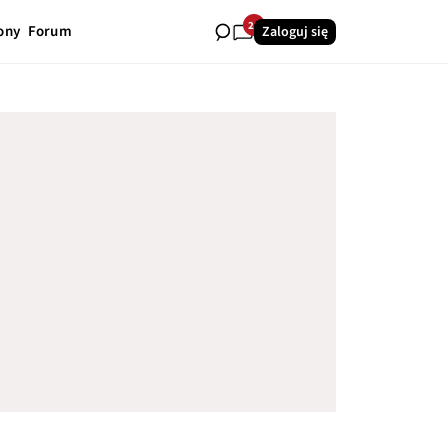
24
ony
Forum
Zaloguj się