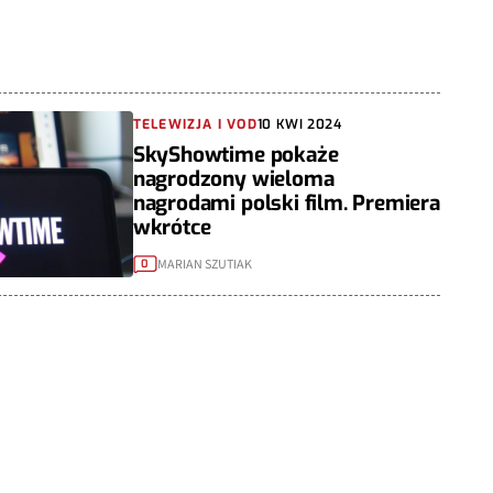
TELEWIZJA I VOD
10 KWI 2024
SkyShowtime pokaże
nagrodzony wieloma
nagrodami polski film. Premiera
wkrótce
MARIAN SZUTIAK
0