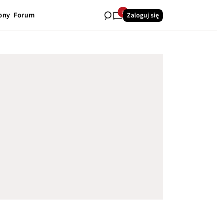
7
ony
Forum
Zaloguj się