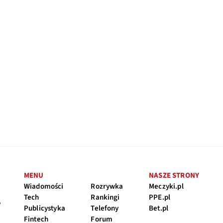
MENU
NASZE STRONY
Wiadomości
Rozrywka
Meczyki.pl
Tech
Rankingi
PPE.pl
y
Publicystyka
Telefony
Bet.pl
Fintech
Forum