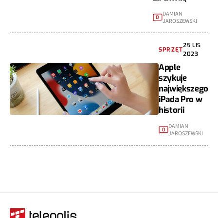
DAMIAN
0
JAROSZEWSKI
25 LIS
SPRZĘT
2023
Apple
szykuje
największego
iPada Pro w
historii
DAMIAN
0
JAROSZEWSKI