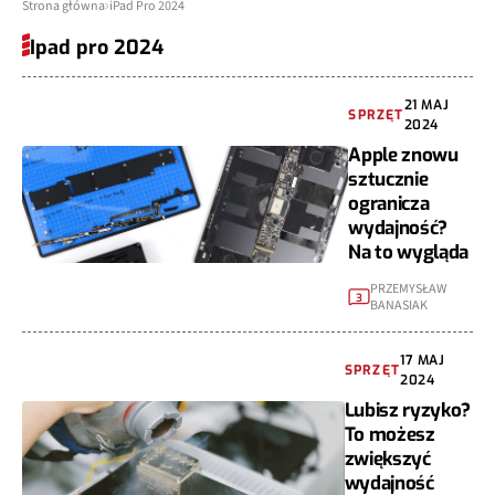
Strona główna
iPad Pro 2024
Ipad pro 2024
21 MAJ
SPRZĘT
2024
Apple znowu
sztucznie
ogranicza
wydajność?
Na to wygląda
PRZEMYSŁAW
3
BANASIAK
17 MAJ
SPRZĘT
2024
Lubisz ryzyko?
To możesz
zwiększyć
wydajność