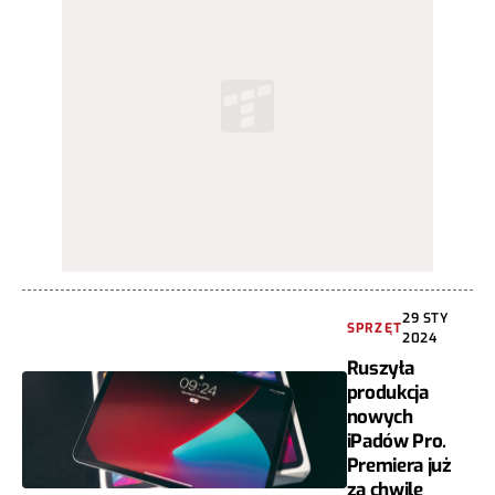
29 STY
SPRZĘT
2024
Ruszyła
produkcja
nowych
iPadów Pro.
Premiera już
za chwilę