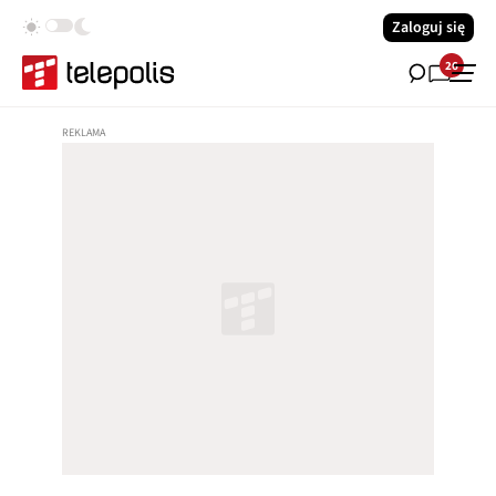
Zaloguj się
26