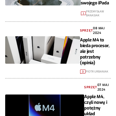
swojego iPada
PRZEMYSŁAW
1
BANASIAK
08 MAJ
SPRZĘT
2024
Apple M4 to
bieda procesor,
ale jest
potrzebny
(opinia)
PIOTR URBANIAK
3
07 MAJ
SPRZĘT
2024
Apple M4,
czyli nowy i
potężny
układ