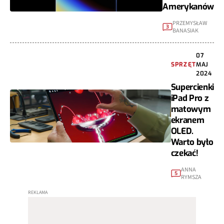
Amerykanów
PRZEMYSŁAW
3
BANASIAK
07
SPRZĘT
MAJ
2024
Supercienki
iPad Pro z
matowym
ekranem
OLED.
Warto było
czekać!
ANNA
5
RYMSZA