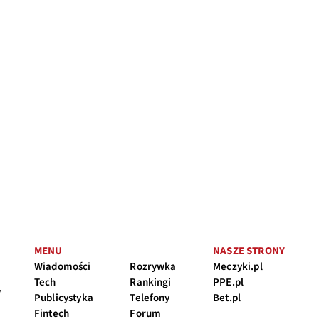
MENU
NASZE STRONY
Wiadomości
Rozrywka
Meczyki.pl
Tech
Rankingi
PPE.pl
y
Publicystyka
Telefony
Bet.pl
Fintech
Forum