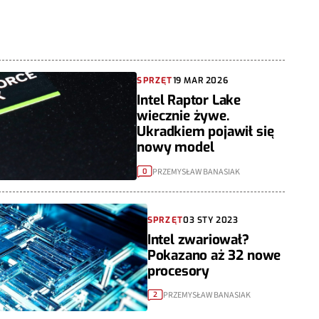
SPRZĘT
19 MAR 2026
Intel Raptor Lake
wiecznie żywe.
Ukradkiem pojawił się
nowy model
PRZEMYSŁAW BANASIAK
0
SPRZĘT
03 STY 2023
Intel zwariował?
Pokazano aż 32 nowe
procesory
PRZEMYSŁAW BANASIAK
2