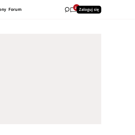
24
ony
Forum
Zaloguj się