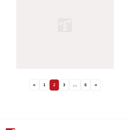
←
1
2
3
…
6
→