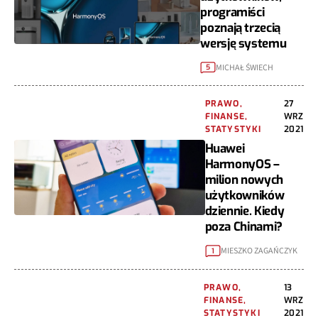
programiści
poznają trzecią
wersję systemu
MICHAŁ ŚWIECH
5
PRAWO,
27
FINANSE,
WRZ
STATYSTYKI
2021
Huawei
HarmonyOS –
milion nowych
użytkowników
dziennie. Kiedy
poza Chinami?
MIESZKO ZAGAŃCZYK
1
PRAWO,
13
FINANSE,
WRZ
STATYSTYKI
2021