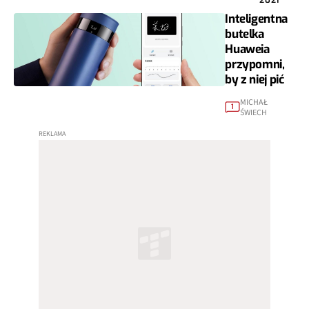
Inteligentna
butelka
Huaweia
przypomni,
by z niej pić
MICHAŁ
1
ŚWIECH