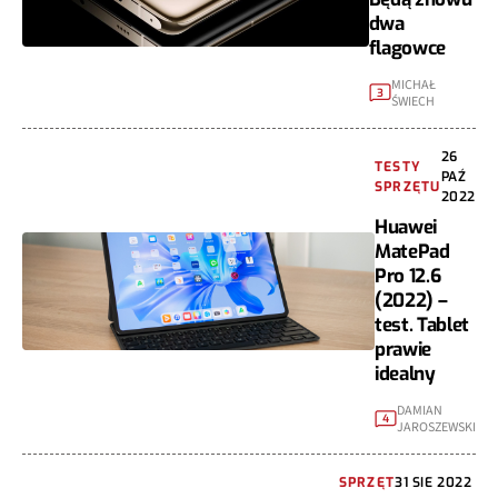
dwa
flagowce
MICHAŁ
3
ŚWIECH
26
TESTY
PAŹ
SPRZĘTU
2022
Huawei
MatePad
Pro 12.6
(2022) –
test. Tablet
prawie
idealny
DAMIAN
4
JAROSZEWSKI
SPRZĘT
31 SIE 2022