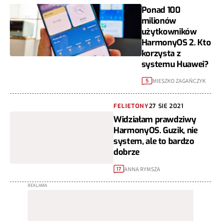
Ponad 100
milionów
użytkowników
HarmonyOS 2. Kto
korzysta z
systemu Huawei?
MIESZKO ZAGAŃCZYK
5
FELIETONY
27 SIE 2021
Widziałam prawdziwy
HarmonyOS. Guzik, nie
system, ale to bardzo
dobrze
ANNA RYMSZA
17