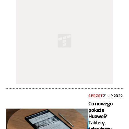
SPRZĘT
21 LIP 2022
Co nowego
pokaże
Huawei?
Tablety,