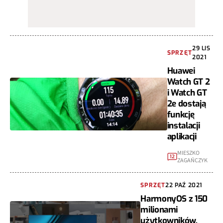
29 LIS
SPRZĘT
2021
Huawei
Watch GT 2
i Watch GT
2e dostają
funkcję
instalacji
aplikacji
MIESZKO
12
ZAGAŃCZYK
SPRZĘT
22 PAŹ 2021
HarmonyOS z 150
milionami
użytkowników,