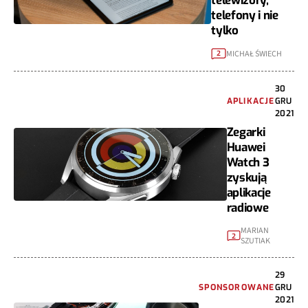
telewizory,
telefony i nie
tylko
MICHAŁ ŚWIECH
2
30
APLIKACJE
GRU
2021
Zegarki
Huawei
Watch 3
zyskują
aplikacje
radiowe
MARIAN
2
SZUTIAK
29
SPONSOROWANE
GRU
2021