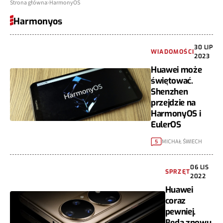
Strona główna
HarmonyOS
Harmonyos
30 LIP
WIADOMOŚCI
2023
Huawei może
świętować.
Shenzhen
przejdzie na
HarmonyOS i
EulerOS
MICHAŁ ŚWIECH
5
06 LIS
SPRZĘT
2022
Huawei
coraz
pewniej.
Będą znowu