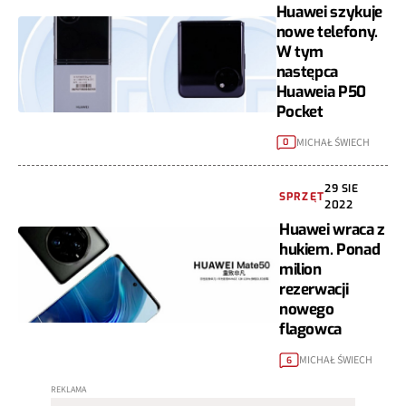
Huawei szykuje
nowe telefony.
W tym
następca
Huaweia P50
Pocket
MICHAŁ ŚWIECH
0
29 SIE
SPRZĘT
2022
Huawei wraca z
hukiem. Ponad
milion
rezerwacji
nowego
flagowca
MICHAŁ ŚWIECH
6