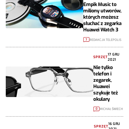
Empik Music to
miliony utworów,
których możesz
słuchać z zegarka
Huawei Watch 3
REDAKCJA TELEPOLIS
7
17 GRU
SPRZĘT
2021
Nie tylko
telefon i
zegarek,
Huawei
szykuje też
okulary
MICHAŁ ŚWIECH
0
16 GRU
SPRZĘT
2021