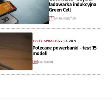
ładowarka indukcyjna
Green Cell
MARIAN SZUTIAK
0
TESTY SPRZĘTU
27 SIE 2019
Polecane powerbanki - test 15
modeli
LECH OKOŃ
36