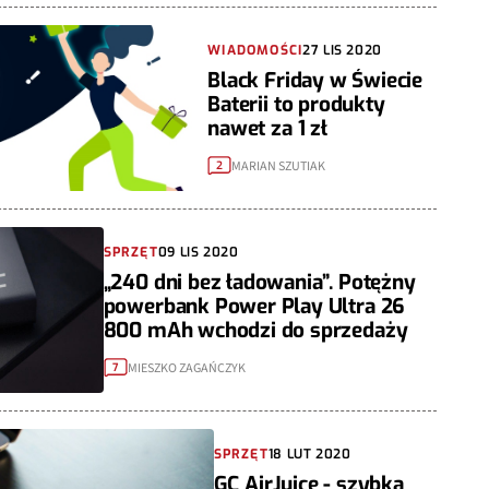
WIADOMOŚCI
27 LIS 2020
Black Friday w Świecie
Baterii to produkty
nawet za 1 zł
MARIAN SZUTIAK
2
SPRZĘT
09 LIS 2020
„240 dni bez ładowania”. Potężny
powerbank Power Play Ultra 26
800 mAh wchodzi do sprzedaży
MIESZKO ZAGAŃCZYK
7
SPRZĘT
18 LUT 2020
GC AirJuice - szybka