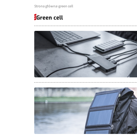
Strona główna
green cell
Green cell