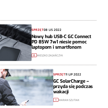
SPRZĘT
08 LIS 2022
Nowy hub USB-C GC Connect
PD 85W 7w1 niesie pomoc
laptopom i smartfonom
MIESZKO ZAGAŃCZYK
0
SPRZĘT
11 LIP 2022
GC SolarCharge –
przyda się podczas
wakacji
MARIAN SZUTIAK
1