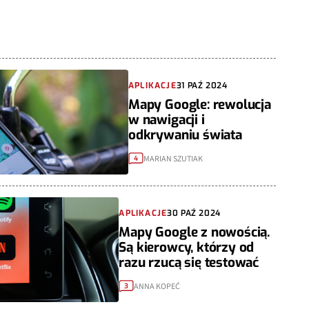
APLIKACJE
31 PAŹ 2024
Mapy Google: rewolucja
w nawigacji i
odkrywaniu świata
MARIAN SZUTIAK
4
APLIKACJE
30 PAŹ 2024
Mapy Google z nowością.
Są kierowcy, którzy od
razu rzucą się testować
ANNA KOPEĆ
3