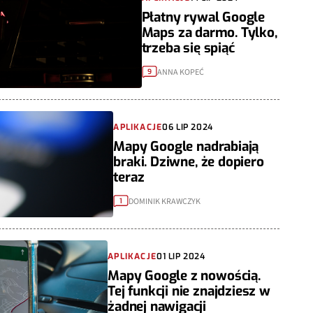
Płatny rywal Google
Maps za darmo. Tylko,
trzeba się spiąć
ANNA KOPEĆ
9
APLIKACJE
06 LIP 2024
Mapy Google nadrabiają
braki. Dziwne, że dopiero
teraz
DOMINIK KRAWCZYK
1
APLIKACJE
01 LIP 2024
Mapy Google z nowością.
Tej funkcji nie znajdziesz w
żadnej nawigacji