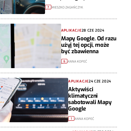
MIESZKO ZAGAŃCZYK
7
APLIKACJE
28 CZE 2024
Mapy Google. Od razu
użyj tej opcji, może
być zbawienna
ANNA KOPEĆ
6
APLIKACJE
24 CZE 2024
Aktywiści
klimatyczni
sabotowali Mapy
Google
ANNA KOPEĆ
1