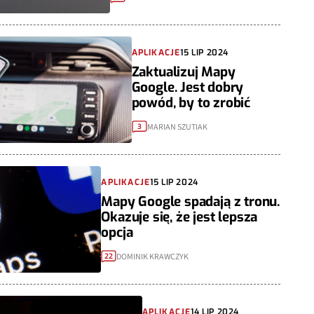
APLIKACJE
15 LIP 2024
Zaktualizuj Mapy
Google. Jest dobry
powód, by to zrobić
MARIAN SZUTIAK
3
APLIKACJE
15 LIP 2024
Mapy Google spadają z tronu.
Okazuje się, że jest lepsza
opcja
DOMINIK KRAWCZYK
22
APLIKACJE
14 LIP 2024