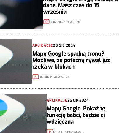
dane. Masz czas do 15
września
DOMINIK KRAWCZYK
0
APLIKACJE
08 SIE 2024
Mapy Google spadną tronu?
Możliwe, że potężny rywal już
czeka w blokach
DOMINIK KRAWCZYK
4
APLIKACJE
26 LIP 2024
Mapy Google. Pokaż tę
funkcję babci, będzie ci
wdzięczna
DOMINIK KRAWCZYK
9