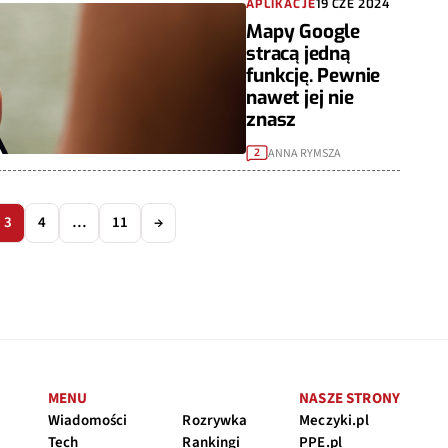
APLIKACJE
19 CZE 2024
Mapy Google
stracą jedną
funkcję. Pewnie
nawet jej nie
znasz
ANNA RYMSZA
2
3
4
…
11
→
MENU
NASZE STRONY
Wiadomości
Rozrywka
Meczyki.pl
Tech
Rankingi
PPE.pl