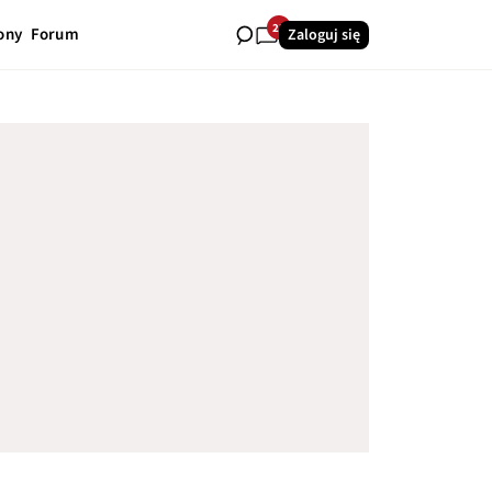
23
ony
Forum
Zaloguj się