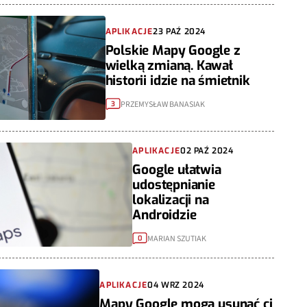
APLIKACJE
23 PAŹ 2024
Polskie Mapy Google z
wielką zmianą. Kawał
historii idzie na śmietnik
PRZEMYSŁAW BANASIAK
3
APLIKACJE
02 PAŹ 2024
Google ułatwia
udostępnianie
lokalizacji na
Androidzie
MARIAN SZUTIAK
0
APLIKACJE
04 WRZ 2024
Mapy Google mogą usunąć ci