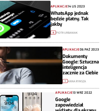
APLIKACJE
14 LIS 2023
WhatsApp jednak
będzie płatny. Tak
jakby
PIOTR URBANIAK
4
APLIKACJE
06 PAŹ 2023
Dokumenty
Google: Sztuczna
inteligencja
zacznie za Ciebie
ANNA RYMSZA
1
APLIKACJE
13 WRZ 2022
Google
zapowiedział
widżety dla ekranu