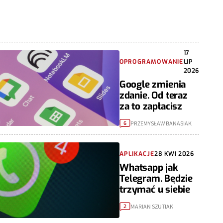
17
OPROGRAMOWANIE
LIP
2026
Google zmienia
zdanie. Od teraz
za to zapłacisz
PRZEMYSŁAW BANASIAK
6
APLIKACJE
28 KWI 2026
Whatsapp jak
Telegram. Będzie
trzymać u siebie
MARIAN SZUTIAK
2