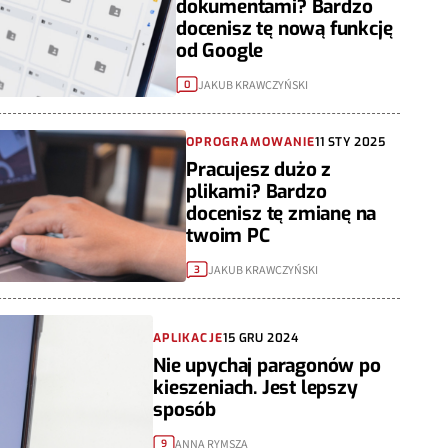
dokumentami? Bardzo
docenisz tę nową funkcję
od Google
JAKUB KRAWCZYŃSKI
0
OPROGRAMOWANIE
11 STY 2025
Pracujesz dużo z
plikami? Bardzo
docenisz tę zmianę na
twoim PC
JAKUB KRAWCZYŃSKI
3
APLIKACJE
15 GRU 2024
Nie upychaj paragonów po
kieszeniach. Jest lepszy
sposób
ANNA RYMSZA
9