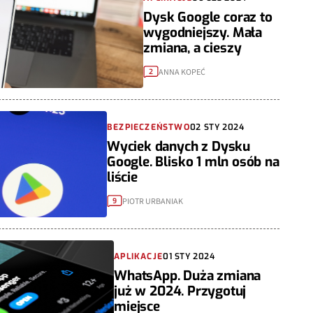
Dysk Google coraz to
wygodniejszy. Mała
zmiana, a cieszy
ANNA KOPEĆ
2
BEZPIECZEŃSTWO
02 STY 2024
Wyciek danych z Dysku
Google. Blisko 1 mln osób na
liście
PIOTR URBANIAK
9
APLIKACJE
01 STY 2024
WhatsApp. Duża zmiana
już w 2024. Przygotuj
miejsce