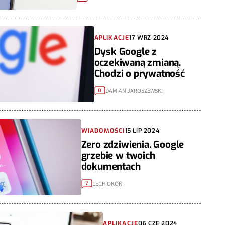
APLIKACJE
17 WRZ 2024
Dysk Google z
oczekiwaną zmianą.
Chodzi o prywatność
DAMIAN JAROSZEWSKI
0
WIADOMOŚCI
15 LIP 2024
Zero zdziwienia. Google
grzebie w twoich
dokumentach
LECH OKOŃ
7
APLIKACJE
06 CZE 2024