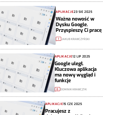
APLIKACJE
23 SIE 2025
Ważna nowość w
Dysku Google.
Przyspieszy Ci pracę
JAKUB KRAWCZYŃSKI
1
APLIKACJE
12 LIP 2025
Google uległ.
Kluczowa aplikacja
ma nowy wygląd i
funkcje
DOMINIK KRAWCZYK
0
APLIKACJE
15 CZE 2025
Pracujesz z