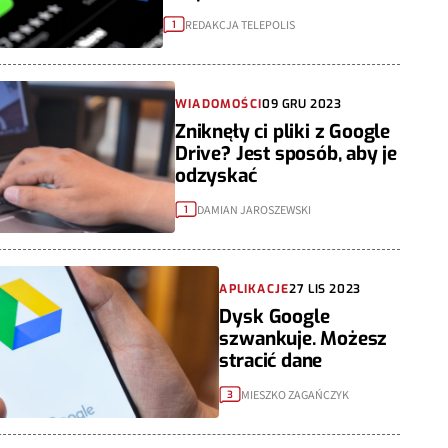
REDAKCJA TELEPOLIS
1
WIADOMOŚCI
09 GRU 2023
Zniknęły ci pliki z Google
Drive? Jest sposób, aby je
odzyskać
DAMIAN JAROSZEWSKI
1
APLIKACJE
27 LIS 2023
Dysk Google
szwankuje. Możesz
stracić dane
MIESZKO ZAGAŃCZYK
3