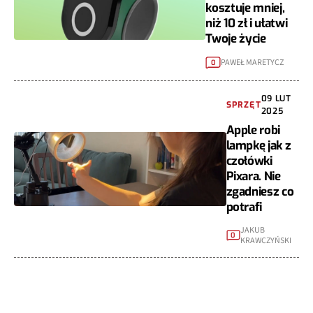
kosztuje mniej,
niż 10 zł i ułatwi
Twoje życie
PAWEŁ MARETYCZ
0
09 LUT
SPRZĘT
2025
Apple robi
lampkę jak z
czołówki
Pixara. Nie
zgadniesz co
potrafi
JAKUB
0
KRAWCZYŃSKI