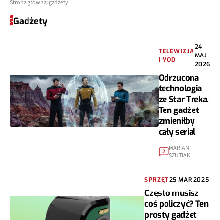
Strona główna
gadżety
Gadżety
24
TELEWIZJA
MAJ
I VOD
2026
Odrzucona
technologia
ze Star Treka.
Ten gadżet
zmieniłby
cały serial
MARIAN
2
SZUTIAK
SPRZĘT
25 MAR 2025
Często musisz
coś policzyć? Ten
prosty gadżet