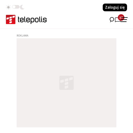
Zaloguj się
17