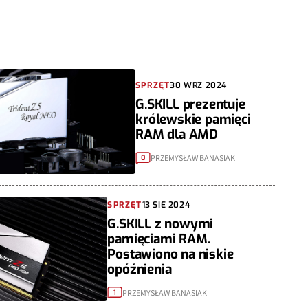
SPRZĘT
30 WRZ 2024
G.SKILL prezentuje
królewskie pamięci
RAM dla AMD
PRZEMYSŁAW BANASIAK
0
SPRZĘT
13 SIE 2024
G.SKILL z nowymi
pamięciami RAM.
Postawiono na niskie
opóźnienia
PRZEMYSŁAW BANASIAK
1