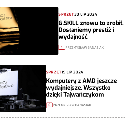
SPRZĘT
30 LIP 2024
G.SKILL znowu to zrobił.
Dostaniemy prestiż i
wydajność
PRZEMYSŁAW BANASIAK
1
SPRZĘT
19 LIP 2024
Komputery z AMD jeszcze
wydajniejsze. Wszystko
dzięki Tajwańczykom
PRZEMYSŁAW BANASIAK
0