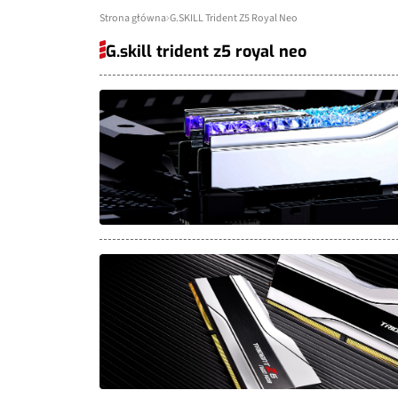
Strona główna
G.SKILL Trident Z5 Royal Neo
G.skill trident z5 royal neo