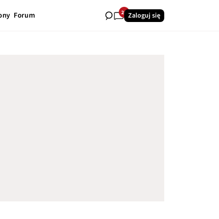
20
ony
Forum
Zaloguj się