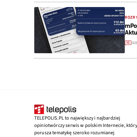
ROZR
mPoj
Aktu
SEB
10
TELEPOLIS.PL to największy i najbardziej
opiniotwórczy serwis w polskim Internecie, któr
porusza tematykę szeroko rozumianej