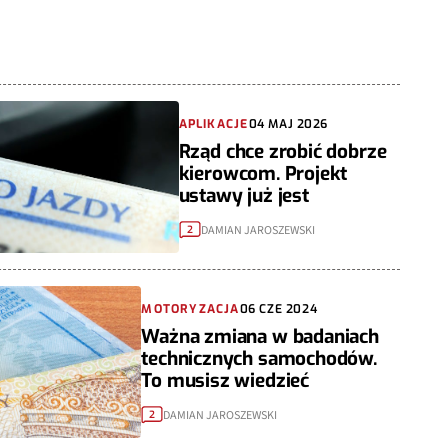
APLIKACJE
04 MAJ 2026
Rząd chce zrobić dobrze
kierowcom. Projekt
ustawy już jest
DAMIAN JAROSZEWSKI
2
MOTORYZACJA
06 CZE 2024
Ważna zmiana w badaniach
technicznych samochodów.
To musisz wiedzieć
DAMIAN JAROSZEWSKI
2