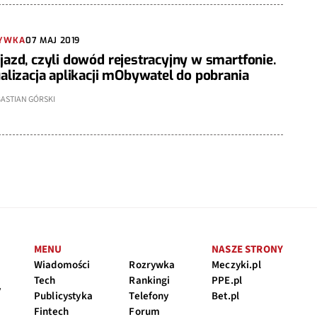
YWKA
07 MAJ 2019
azd, czyli dowód rejestracyjny w smartfonie.
alizacja aplikacji mObywatel do pobrania
ASTIAN GÓRSKI
MENU
NASZE STRONY
Wiadomości
Rozrywka
Meczyki.pl
Tech
Rankingi
PPE.pl
y
Publicystyka
Telefony
Bet.pl
Fintech
Forum