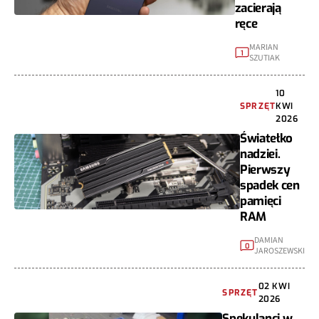
zacierają
ręce
MARIAN
1
SZUTIAK
10
SPRZĘT
KWI
2026
Światełko
nadziei.
Pierwszy
spadek cen
pamięci
RAM
DAMIAN
0
JAROSZEWSKI
02 KWI
SPRZĘT
2026
Spekulanci w