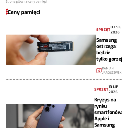
Strona główna
ceny pamięci
Ceny pamięci
03 SIE
SPRZĘT
2026
Samsung
ostrzega:
będzie
tylko gorzej
DAMIAN
0
JAROSZEWSKI
13 LIP
SPRZĘT
2026
Kryzys na
rynku
smartfonów.
Apple i
Samsung