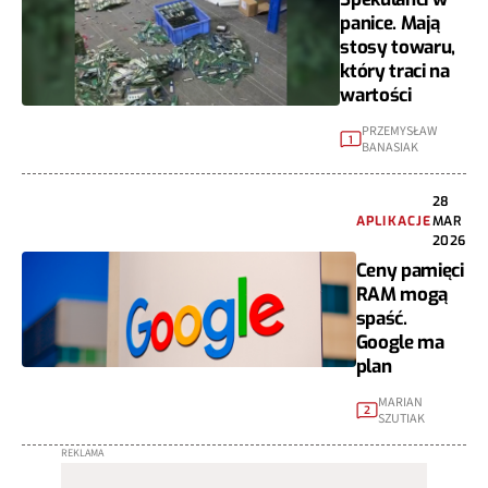
panice. Mają
stosy towaru,
który traci na
wartości
PRZEMYSŁAW
1
BANASIAK
28
APLIKACJE
MAR
2026
Ceny pamięci
RAM mogą
spaść.
Google ma
plan
MARIAN
2
SZUTIAK