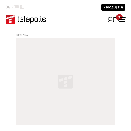
Zaloguj się
7