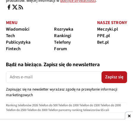
produktów. Więcej informacji w
polityce prywatności
.
MENU
NASZE STRONY
Wiadomości
Rozrywka
Meczyki.pl
Tech
Rankingi
PPE.pl
Publicystyka
Telefony
Bet.pl
Fintech
Forum
Bądź na bieżąco. Zapisz się do newslettera
Zapisz się
Zapisując się na newsletter wyrażasz zgodę na przesyłanie informacji
marketingowych
Ranking telefonów 2026
Telefon do 500
Telefon do 1000
Telefon do 1500
Telefon do 2000
Telefon do 2500
Telefon do 3000
Telefon pancerny
ranking telewizorów 65 cali
O nas
Reklama
Regulamin
Polityka prywatności
Kontakt
Ustawienia prywatności