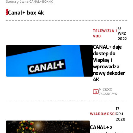
Strona główna
CANAL+ BOX 4K
Canal+ box 4k
13
TELEWIZJA I
WRZ
VOD
2022
CANAL+ daje
dostęp do
Viaplay i
wprowadza
nowy dekoder
4K
MIESZKO
3
ZAGAŃCZYK
17
WIADOMOŚCI
GRU
2020
CANAL+ z