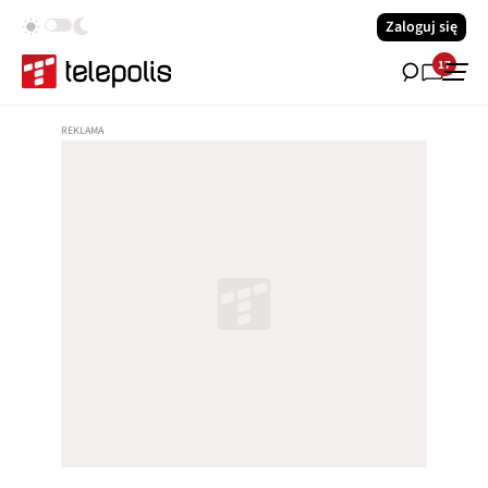
Zaloguj się
17