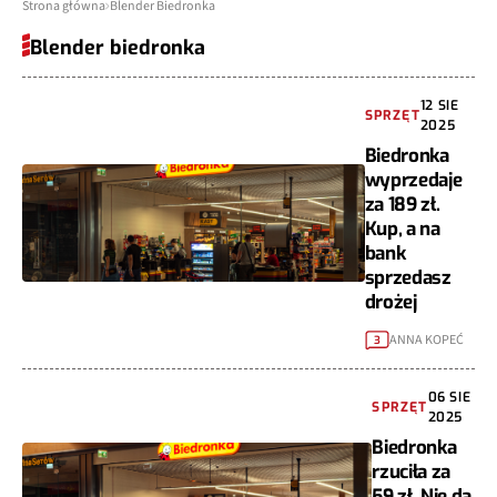
Strona główna
Blender Biedronka
Blender biedronka
12 SIE
SPRZĘT
2025
Biedronka
wyprzedaje
za 189 zł.
Kup, a na
bank
sprzedasz
drożej
ANNA KOPEĆ
3
06 SIE
SPRZĘT
2025
Biedronka
rzuciła za
59 zł. Nie da