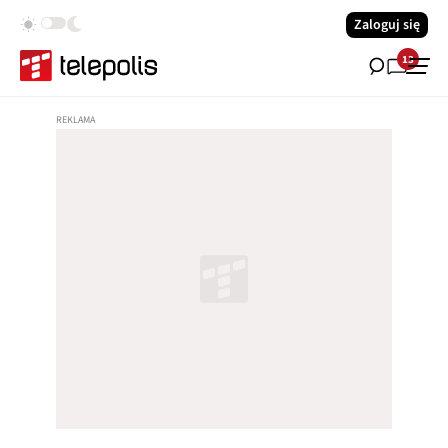
Zaloguj się
13