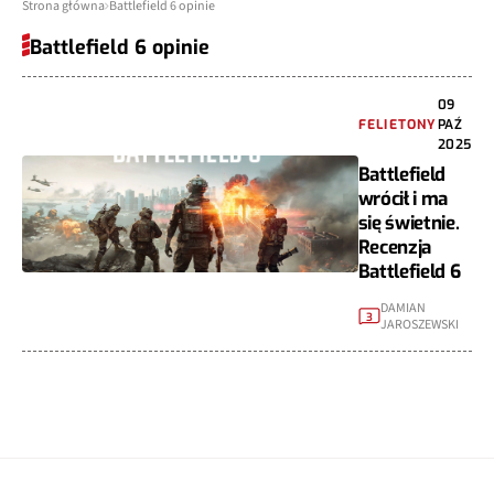
Strona główna
Battlefield 6 opinie
Battlefield 6 opinie
09
FELIETONY
PAŹ
2025
Battlefield
wrócił i ma
się świetnie.
Recenzja
Battlefield 6
DAMIAN
3
JAROSZEWSKI