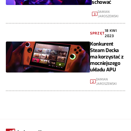
schować
DAMIAN
3
JAROSZEWSKI
18 KWI
SPRZĘT
2023
Konkurent
Steam Decka
ma korzystać z
mocniejszego
układu APU
DAMIAN
2
JAROSZEWSKI