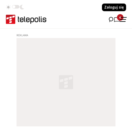
Zaloguj się
6