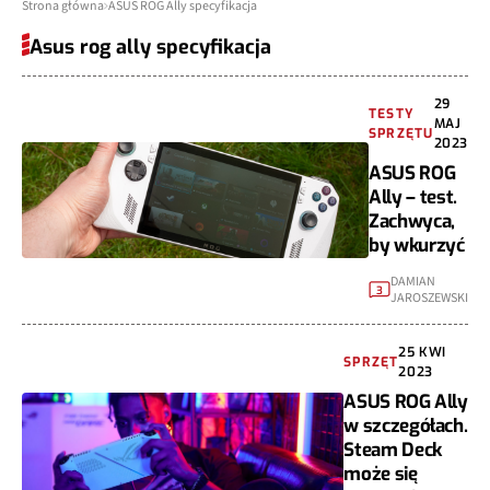
Strona główna
ASUS ROG Ally specyfikacja
Asus rog ally specyfikacja
29
TESTY
MAJ
SPRZĘTU
2023
ASUS ROG
Ally – test.
Zachwyca,
by wkurzyć
DAMIAN
3
JAROSZEWSKI
25 KWI
SPRZĘT
2023
ASUS ROG Ally
w szczegółach.
Steam Deck
może się