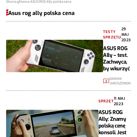
Strona główna
ASUS ROG Ally polska cena
Asus rog ally polska cena
29
TESTY
MAJ
SPRZĘTU
2023
ASUS ROG
Ally – test.
Zachwyca,
by wkurzyć
DAMIAN
3
JAROSZEWSKI
11 MAJ
SPRZĘT
2023
ASUS ROG
Ally: Znamy
polską cenę
konsoli. Jest