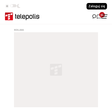
Zaloguj się
10