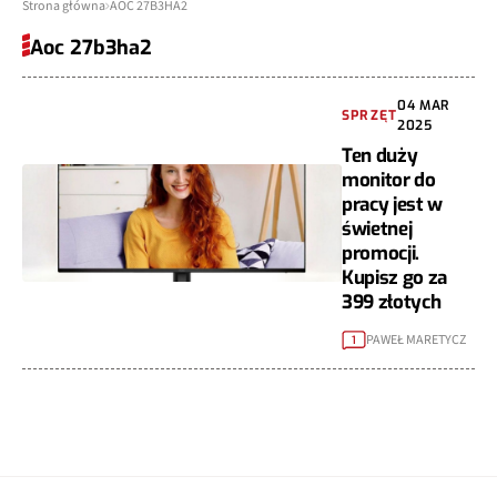
Strona główna
AOC 27B3HA2
Aoc 27b3ha2
04 MAR
SPRZĘT
2025
Ten duży
monitor do
pracy jest w
świetnej
promocji.
Kupisz go za
399 złotych
PAWEŁ MARETYCZ
1