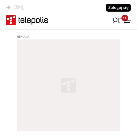
Zaloguj się
11