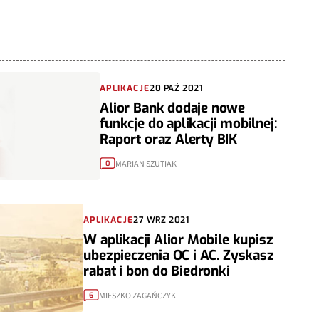
APLIKACJE
20 PAŹ 2021
Alior Bank dodaje nowe
funkcje do aplikacji mobilnej:
Raport oraz Alerty BIK
MARIAN SZUTIAK
0
APLIKACJE
27 WRZ 2021
W aplikacji Alior Mobile kupisz
ubezpieczenia OC i AC. Zyskasz
rabat i bon do Biedronki
MIESZKO ZAGAŃCZYK
6