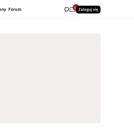
11
ony
Forum
Zaloguj się