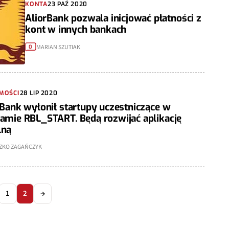
KONTA
23 PAŹ 2020
AliorBank pozwala inicjować płatności z
kont w innych bankach
MARIAN SZUTIAK
0
MOŚCI
28 LIP 2020
 Bank wyłonił startupy uczestniczące w
amie RBL_START. Będą rozwijać aplikację
lną
ZKO ZAGAŃCZYK
1
2
→