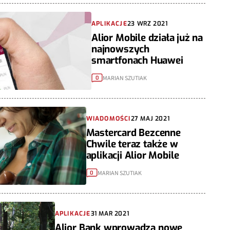
APLIKACJE
23 WRZ 2021
Alior Mobile działa już na
najnowszych
smartfonach Huawei
MARIAN SZUTIAK
0
WIADOMOŚCI
27 MAJ 2021
Mastercard Bezcenne
Chwile teraz także w
aplikacji Alior Mobile
MARIAN SZUTIAK
0
APLIKACJE
31 MAR 2021
Alior Bank wprowadza nowe