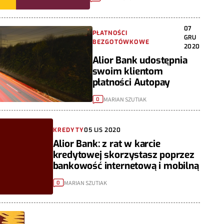
07
PŁATNOŚCI
GRU
BEZGOTÓWKOWE
2020
Alior Bank udostępnia
swoim klientom
płatności Autopay
MARIAN SZUTIAK
0
KREDYTY
05 LIS 2020
Alior Bank: z rat w karcie
kredytowej skorzystasz poprzez
bankowość internetową i mobilną
MARIAN SZUTIAK
0