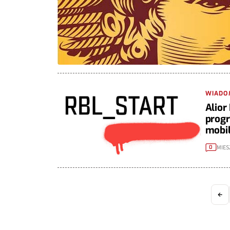
WIADO
Alior
progr
mobi
MIES
0
←