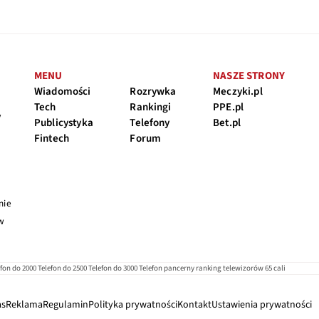
MENU
NASZE STRONY
Wiadomości
Rozrywka
Meczyki.pl
Tech
Rankingi
PPE.pl
y
Publicystyka
Telefony
Bet.pl
Fintech
Forum
nie
 w
efon do 2000
Telefon do 2500
Telefon do 3000
Telefon pancerny
ranking telewizorów 65 cali
as
Reklama
Regulamin
Polityka prywatności
Kontakt
Ustawienia prywatności