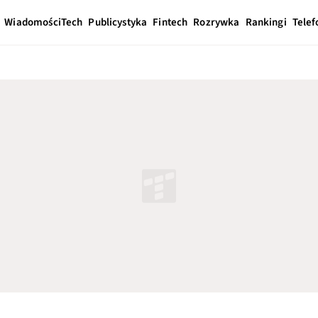
Wiadomości
Tech
Publicystyka
Fintech
Rozrywka
Rankingi
Telef