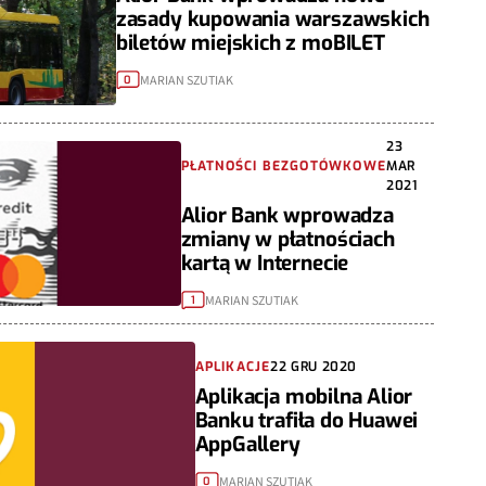
zasady kupowania warszawskich
biletów miejskich z moBILET
MARIAN SZUTIAK
0
23
PŁATNOŚCI BEZGOTÓWKOWE
MAR
2021
Alior Bank wprowadza
zmiany w płatnościach
kartą w Internecie
MARIAN SZUTIAK
1
APLIKACJE
22 GRU 2020
Aplikacja mobilna Alior
Banku trafiła do Huawei
AppGallery
MARIAN SZUTIAK
0