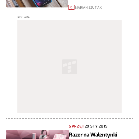
MARIAN SZUTIAK
0
SPRZĘT
29 STY 2019
Razer na Walentynki