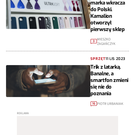
marka wkracza
do Polski.
Kamalion
otworzył
pierwszy sklep
MIESZKO
3
ZAGAŃCZYK
SPRZĘT
11 LIS 2023
Trik z latarką.
Banalne, a
smartfon zmieni
się nie do
poznania
PIOTR URBANIAK
16