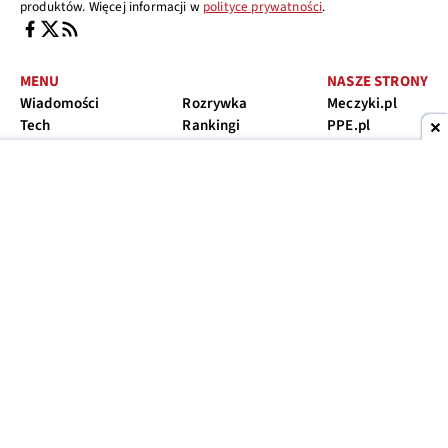
produktów. Więcej informacji w
polityce prywatności
.
MENU
NASZE STRONY
Wiadomości
Rozrywka
Meczyki.pl
Tech
Rankingi
PPE.pl
Publicystyka
Telefony
Bet.pl
Fintech
Forum
Bądź na bieżąco. Zapisz się do newslettera
Zapisz się
Zapisując się na newsletter wyrażasz zgodę na przesyłanie informacji
marketingowych
Ranking telefonów 2026
Telefon do 500
Telefon do 1000
Telefon do 1500
Telefon do 2000
Telefon do 2500
Telefon do 3000
Telefon pancerny
ranking telewizorów 65 cali
O nas
Reklama
Regulamin
Polityka prywatności
Kontakt
Ustawienia prywatności