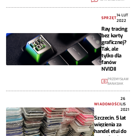
14 LUT
SPRZĘT
2022
Ray tracing
bez karty
graficznej?
Tak, ale
tylko dla
fanów
NVIDII
PRZEMYSŁAW
0
BANASIAK
26
WIADOMOŚCI
LIS
2021
Szczecin. 5 lat
więzienia za
handel etui do