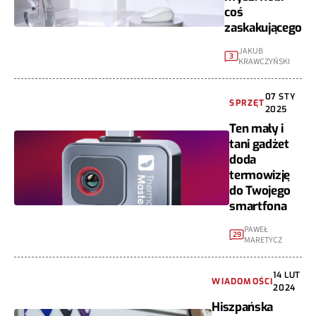
coś
zaskakującego
JAKUB
3
KRAWCZYŃSKI
07 STY
SPRZĘT
2025
Ten mały i
tani gadżet
doda
termowizję
do Twojego
smartfona
PAWEŁ
29
MARETYCZ
14 LUT
WIADOMOŚCI
2024
Hiszpańska