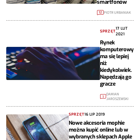
smartfonów
PIOTR URBANIAK
12
17 LUT
SPRZĘT
2021
Rynek
komputerowy
ma się lepiej
niż
kiedykolwiek.
Napędzają go
gracze
DAMIAN
1
JAROSZEWSKI
SPRZĘT
16 LIP 2019
Nowe akcesoria mophie
można kupić online lub w
wybranych sklepach Apple