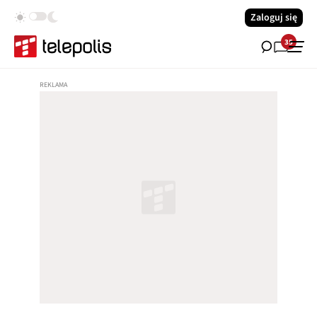
Zaloguj się
35