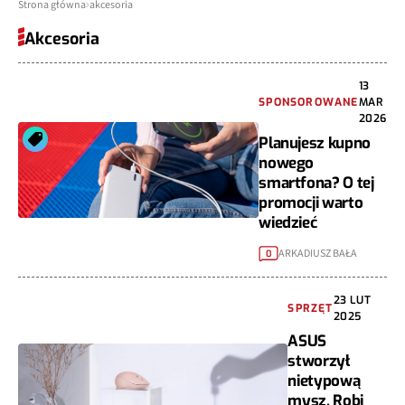
Strona główna
akcesoria
Akcesoria
13
SPONSOROWANE
MAR
2026
Planujesz kupno
nowego
smartfona? O tej
promocji warto
wiedzieć
ARKADIUSZ BAŁA
0
23 LUT
SPRZĘT
2025
ASUS
stworzył
nietypową
mysz. Robi