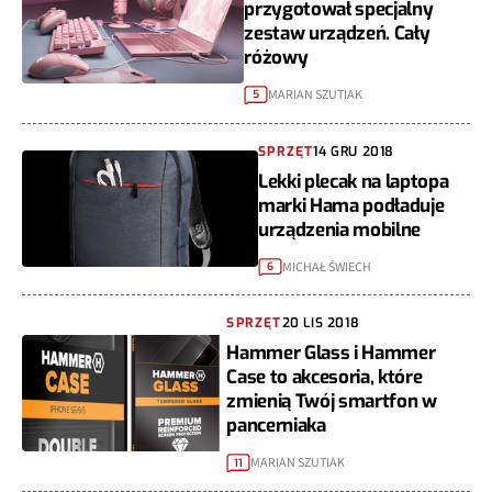
przygotował specjalny
zestaw urządzeń. Cały
różowy
MARIAN SZUTIAK
5
SPRZĘT
14 GRU 2018
Lekki plecak na laptopa
marki Hama podładuje
urządzenia mobilne
MICHAŁ ŚWIECH
6
SPRZĘT
20 LIS 2018
Hammer Glass i Hammer
Case to akcesoria, które
zmienią Twój smartfon w
pancerniaka
MARIAN SZUTIAK
11