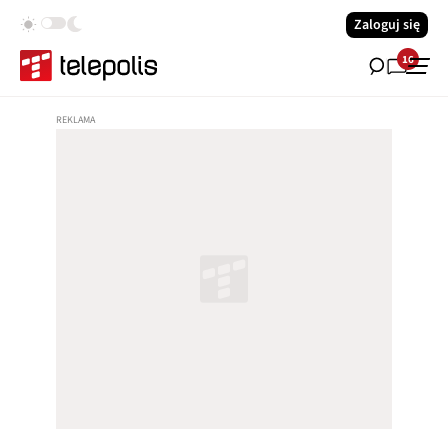
Zaloguj się
16