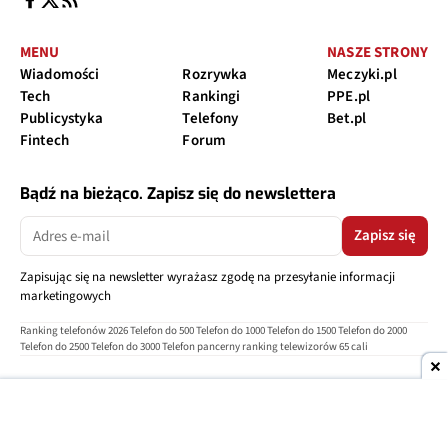
MENU
NASZE STRONY
Wiadomości
Rozrywka
Meczyki.pl
Tech
Rankingi
PPE.pl
Publicystyka
Telefony
Bet.pl
Fintech
Forum
Bądź na bieżąco. Zapisz się do newslettera
Zapisz się
Zapisując się na newsletter wyrażasz zgodę na przesyłanie informacji
marketingowych
Ranking telefonów 2026
Telefon do 500
Telefon do 1000
Telefon do 1500
Telefon do 2000
Telefon do 2500
Telefon do 3000
Telefon pancerny
ranking telewizorów 65 cali
O nas
Reklama
Regulamin
Polityka prywatności
Kontakt
Ustawienia prywatności