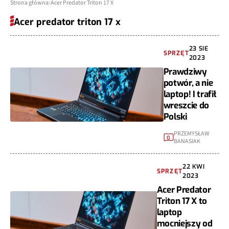
Strona główna
Acer Predator Triton 17 X
Acer predator triton 17 x
23 SIE
SPRZĘT
2023
Prawdziwy
potwór, a nie
laptop! I trafił
wreszcie do
Polski
PRZEMYSŁAW
0
BANASIAK
22 KWI
SPRZĘT
2023
Acer Predator
Triton 17 X to
laptop
mocniejszy od