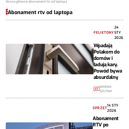
Strona główna
abonament rtv od laptopa
Abonament rtv od laptopa
24
FELIETONY
STY
2026
Wpadają
Polakom do
domów i
ładują kary.
Powód bywa
absurdalny
MARIAN
47
SZUTIAK
14 STY
SPRZĘT
2026
Abonament
RTV po