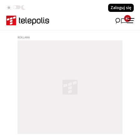
Zaloguj się
41