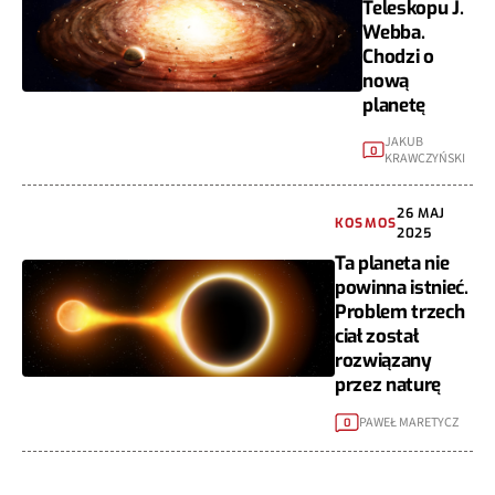
Teleskopu J.
Webba.
Chodzi o
nową
planetę
JAKUB
0
KRAWCZYŃSKI
26 MAJ
KOSMOS
2025
Ta planeta nie
powinna istnieć.
Problem trzech
ciał został
rozwiązany
przez naturę
PAWEŁ MARETYCZ
0