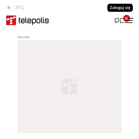
Zaloguj się
38