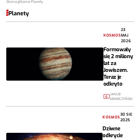
Strona główna
Planety
Planety
23
KOSMOS
MAJ
2026
Formowały
się 2 miliony
lat za
Jowiszem.
Teraz je
odkryto
JAKUB
0
KRAWCZYŃSKI
30 SIE
KOSMOS
2025
Dziwne
odkrycie