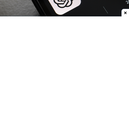
Dodaj do ulubionych źródeł w Google
OpenAI
zwiększa możliwości
ChatGPT.
Darmowi
użytkownicy oraz abonenci najtańszego planu Go
już w przyszłym tygodniu otrzymają
nielimitowany dostęp do rozmów tekstowych.
Znikną więc ograniczenia dla zwykłych
wiadomości, które obecnie mogą przerywać
dłuższe konwersacje.