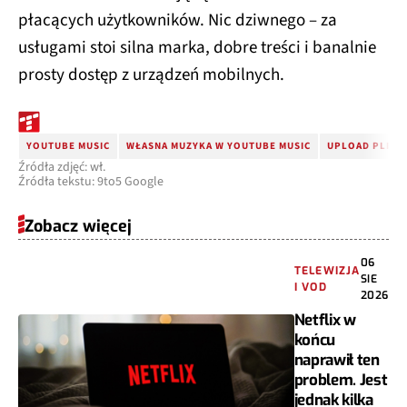
płacących użytkowników. Nic dziwnego – za
usługami stoi silna marka, dobre treści i banalnie
prosty dostęp z urządzeń mobilnych.
YOUTUBE MUSIC
WŁASNA MUZYKA W YOUTUBE MUSIC
UPLOAD PLIKÓ
Źródła zdjęć: wł.
Źródła tekstu: 9to5 Google
Zobacz więcej
06
TELEWIZJA
SIE
I VOD
2026
Netflix w
końcu
naprawił ten
problem. Jest
jednak kilka