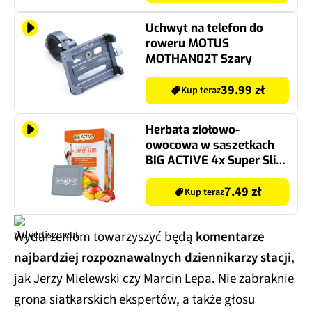
Uchwyt na telefon do
roweru MOTUS
MOTHAN02T Szary
39.99 zł
Kup teraz
Herbata ziołowo-
owocowa w saszetkach
BIG ACTIVE 4x Super Slim
Odchudzanie Truskawka i
mango (20 sztuk)
7.49 zł
Kup teraz
Wydarzeniom towarzyszyć będą
komentarze
najbardziej rozpoznawalnych dziennikarzy stacji
,
jak Jerzy Mielewski czy Marcin Lepa. Nie zabraknie
grona siatkarskich ekspertów, a także głosu