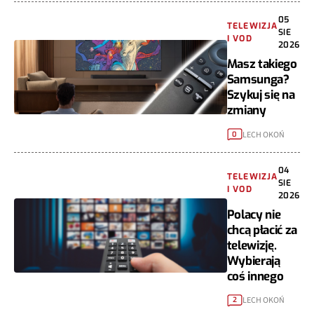
05
TELEWIZJA
SIE
I VOD
2026
Masz takiego
Samsunga?
Szykuj się na
zmiany
LECH OKOŃ
0
04
TELEWIZJA
SIE
I VOD
2026
Polacy nie
chcą płacić za
telewizję.
Wybierają
coś innego
LECH OKOŃ
2