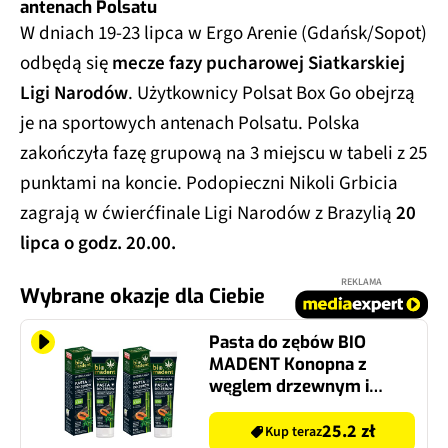
antenach Polsatu
W dniach 19-23 lipca w Ergo Arenie (Gdańsk/Sopot)
odbędą się
mecze fazy pucharowej Siatkarskiej
Ligi Narodów
. Użytkownicy Polsat Box Go obejrzą
je na sportowych antenach Polsatu. Polska
zakończyła fazę grupową na 3 miejscu w tabeli z 25
punktami na koncie. Podopieczni Nikoli Grbicia
zagrają w ćwierćfinale Ligi Narodów z Brazylią
20
lipca o godz. 20.00.
REKLAMA
Wybrane okazje dla Ciebie
Pasta do zębów BIO
MADENT Konopna z
węglem drzewnym i
papają 100 ml 2 szt.
25.2 zł
Kup teraz