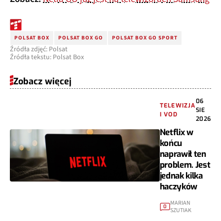
POLSAT BOX
POLSAT BOX GO
POLSAT BOX GO SPORT
Źródła zdjęć: Polsat
Źródła tekstu: Polsat Box
Zobacz więcej
06
TELEWIZJA
SIE
I VOD
2026
Netflix w
końcu
naprawił ten
problem. Jest
jednak kilka
haczyków
MARIAN
0
SZUTIAK