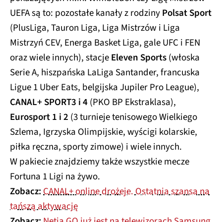
UEFA są to: pozostałe kanały z rodziny
Polsat Sport
(PlusLiga, Tauron Liga, Liga Mistrzów i Liga
Mistrzyń CEV, Energa Basket Liga, gale UFC i FEN
oraz wiele innych), stacje
Eleven Sports
(włoska
Serie A, hiszpańska LaLiga Santander, francuska
Ligue 1 Uber Eats, belgijska Jupiler Pro League),
CANAL+ SPORT3 i 4
(PKO BP Ekstraklasa),
Eurosport 1 i 2
(3 turnieje tenisowego Wielkiego
Szlema, Igrzyska Olimpijskie, wyścigi kolarskie,
piłka ręczna, sporty zimowe) i wiele innych.
W pakiecie znajdziemy także wszystkie mecze
Fortuna 1 Ligi na żywo.
Zobacz:
CANAL+ online drożeje. Ostatnia szansa na
tańszą aktywację
Zobacz:
Netia GO już jest na telewizorach Samsung