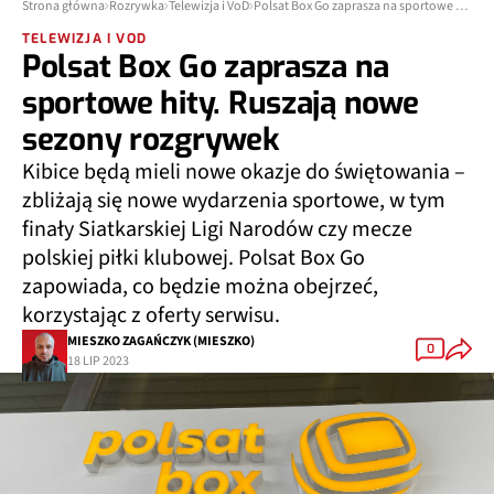
Strona główna
Rozrywka
Telewizja i VoD
Polsat Box Go zaprasza na sportowe hity. Ruszają nowe sezony rozgrywek
TELEWIZJA I VOD
Polsat Box Go zaprasza na
sportowe hity. Ruszają nowe
sezony rozgrywek
Kibice będą mieli nowe okazje do świętowania –
zbliżają się nowe wydarzenia sportowe, w tym
finały Siatkarskiej Ligi Narodów czy mecze
polskiej piłki klubowej. Polsat Box Go
zapowiada, co będzie można obejrzeć,
korzystając z oferty serwisu.
MIESZKO ZAGAŃCZYK (MIESZKO)
0
18 LIP 2023