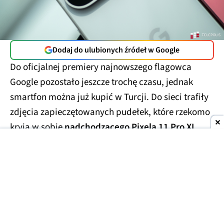
Dodaj do ulubionych źródeł w Google
Do oficjalnej premiery najnowszego flagowca
Google pozostało jeszcze trochę czasu, jednak
smartfon można już kupić w Turcji. Do sieci trafiły
zdjęcia zapieczętowanych pudełek, które rzekomo
kryją w sobie
nadchodzącego Pixela 11 Pro XL
.
Smartfony miały trafić w ręce handlarzy z szarej
strefy, którzy wycenili te przedpremierowe rarytasy
na kwotę
1700 USD
(ok. 6300 zł). Prawdopodobnie
finalna cena za smartfon będzie porównywalna lub
niewiele niższa.