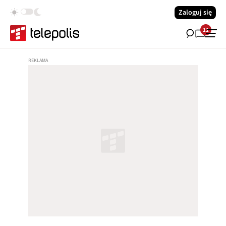
Zaloguj się
11