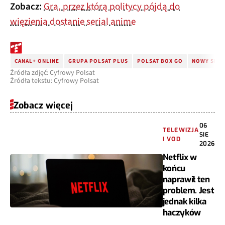
Zobacz:
Gra, przez którą politycy pójdą do
więzienia dostanie serial anime
CANAL+ ONLINE
GRUPA POLSAT PLUS
POLSAT BOX GO
NOWY SERI
Źródła zdjęć: Cyfrowy Polsat
Źródła tekstu: Cyfrowy Polsat
Zobacz więcej
06
TELEWIZJA
SIE
I VOD
2026
Netflix w
końcu
naprawił ten
problem. Jest
jednak kilka
haczyków