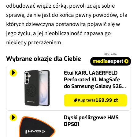
odbudować więź z córką, powoli zdaje sobie
sprawę, że nie jest do końca pewny powodów, dla
których dziewczyna postanowiła pojawić się w
jego życiu, a jej nieobliczalność napawa go
niekiedy przerażeniem.
REKLAMA
Wybrane okazje dla Ciebie
Etui KARL LAGERFELD
Perforated KL MagSafe
do Samsung Galaxy S26+
Czarny
169.99 zł
Kup teraz
Dyski poślizgowe HMS
DPS01