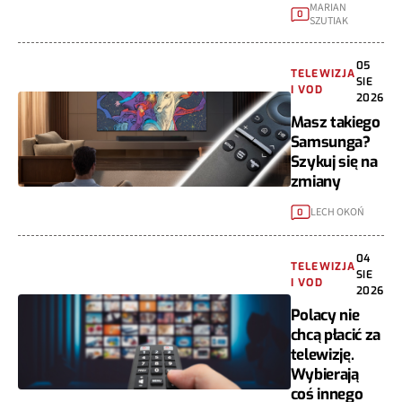
MARIAN
0
SZUTIAK
05
TELEWIZJA
SIE
I VOD
2026
Masz takiego
Samsunga?
Szykuj się na
zmiany
LECH OKOŃ
0
04
TELEWIZJA
SIE
I VOD
2026
Polacy nie
chcą płacić za
telewizję.
Wybierają
coś innego