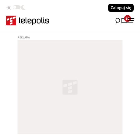
Zaloguj się
19