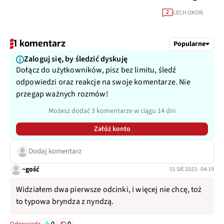
LECH OKOŃ
2
1 komentarz
Popularne
Zaloguj się, by śledzić dyskuję
Dołącz do użytkowników, pisz bez limitu, śledź
odpowiedzi oraz reakcje na swoje komentarze. Nie
przegap ważnych rozmów!
Możesz dodać 3 komentarze w ciągu 14 dni
Załóż konto
Dodaj komentarz
~gość
01 SIE 2023 · 04:19
Widziałem dwa pierwsze odcinki, i więcej nie chcę, toż
to typowa bryndza z nyndzą.
0
0