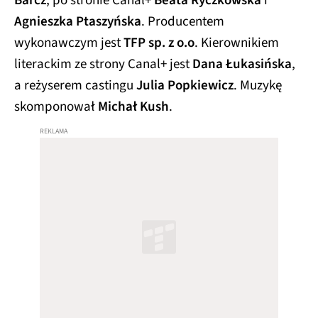
Barcz
, po stronie Canal+
Beata Ryczkowska
i
Agnieszka Ptaszyńska
. Producentem
wykonawczym jest
TFP sp. z o.o
. Kierownikiem
literackim ze strony Canal+ jest
Dana Łukasińska
,
a reżyserem castingu
Julia Popkiewicz
. Muzykę
skomponował
Michał Kush
.