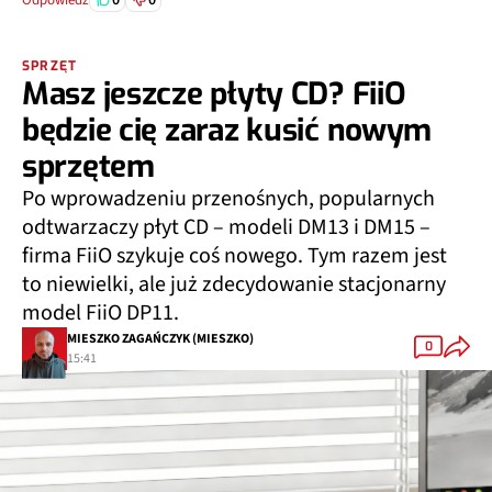
Odpowiedz
SPRZĘT
Masz jeszcze płyty CD? FiiO
będzie cię zaraz kusić nowym
sprzętem
Po wprowadzeniu przenośnych, popularnych
odtwarzaczy płyt CD – modeli DM13 i DM15 –
firma FiiO szykuje coś nowego. Tym razem jest
to niewielki, ale już zdecydowanie stacjonarny
model FiiO DP11.
MIESZKO ZAGAŃCZYK (MIESZKO)
0
15:41