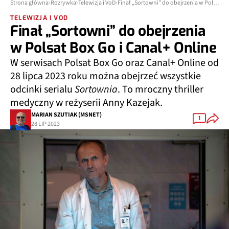
Strona główna
Rozrywka
Telewizja i VoD
Finał „Sortowni” do obejrzenia w Polsat Box Go i Canal+ Online
TELEWIZJA I VOD
Finał „Sortowni” do obejrzenia
w Polsat Box Go i Canal+ Online
W serwisach Polsat Box Go oraz Canal+ Online od
28 lipca 2023 roku można obejrzeć wszystkie
odcinki serialu
Sortownia
. To mroczny thriller
medyczny w reżyserii Anny Kazejak.
MARIAN SZUTIAK (MSNET)
1
28 LIP 2023