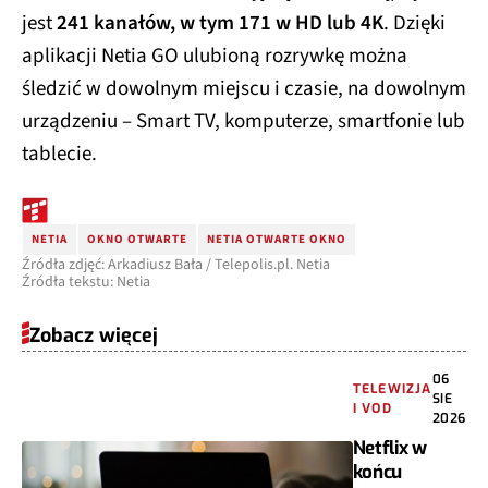
jest
241 kanałów, w tym 171 w HD lub 4K
. Dzięki
aplikacji Netia GO ulubioną rozrywkę można
śledzić w dowolnym miejscu i czasie, na dowolnym
urządzeniu – Smart TV, komputerze, smartfonie lub
tablecie.
NETIA
OKNO OTWARTE
NETIA OTWARTE OKNO
Źródła zdjęć: Arkadiusz Bała / Telepolis.pl. Netia
Źródła tekstu: Netia
Zobacz więcej
06
TELEWIZJA
SIE
I VOD
2026
Netflix w
końcu