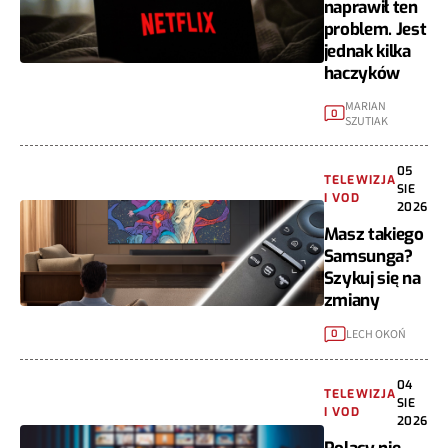
naprawił ten
problem. Jest
jednak kilka
haczyków
MARIAN
0
SZUTIAK
05
TELEWIZJA
SIE
I VOD
2026
Masz takiego
Samsunga?
Szykuj się na
zmiany
LECH OKOŃ
0
04
TELEWIZJA
SIE
I VOD
2026