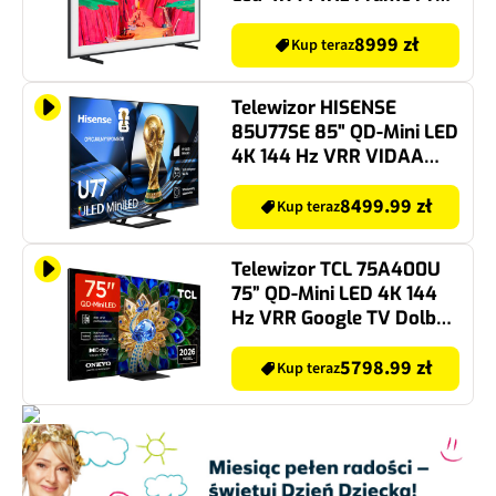
Dolby Atmos
8999 zł
Kup teraz
Telewizor HISENSE
85U77SE 85" QD-Mini LED
4K 144 Hz VRR VIDAA
Dolby Atmos Dolby
Vision HDMI 2.1
8499.99 zł
Kup teraz
Telewizor TCL 75A400U
75” QD-Mini LED 4K 144
Hz VRR Google TV Dolby
Atmos Dolby Vision HDMI
2.1
5798.99 zł
Kup teraz