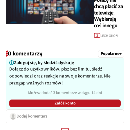
Polacy nie
chcą płacić za
telewizję.
Wybierają
coś innego
LECH OKOŃ
2
0 komentarzy
Popularne
Zaloguj się, by śledzić dyskuję
Dołącz do użytkowników, pisz bez limitu, śledź
odpowiedzi oraz reakcje na swoje komentarze. Nie
przegap ważnych rozmów!
Możesz dodać 3 komentarze w ciągu 14 dni
Załóż konto
Dodaj komentarz