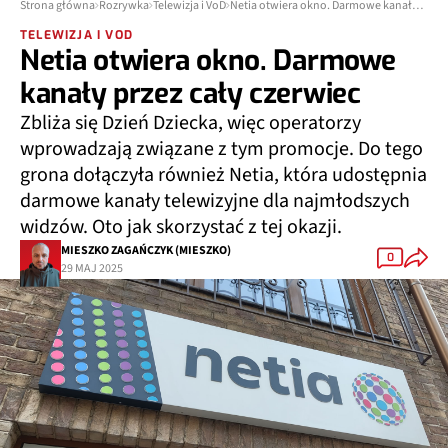
Strona główna
Rozrywka
Telewizja i VoD
Netia otwiera okno. Darmowe kanały przez cały czerwiec
TELEWIZJA I VOD
Netia otwiera okno. Darmowe
kanały przez cały czerwiec
Zbliża się Dzień Dziecka, więc operatorzy
wprowadzają związane z tym promocje. Do tego
grona dołączyła również Netia, która udostępnia
darmowe kanały telewizyjne dla najmłodszych
widzów. Oto jak skorzystać z tej okazji.
MIESZKO ZAGAŃCZYK (MIESZKO)
0
29 MAJ 2025