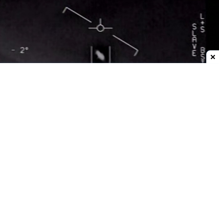
Dodaj do ulubionych źródeł w Google
Tajemnicze kule nad Zatoką Omańską
Wideo zarejestrowano telefonem komórkowym
we
wrześniu 2021 roku
. Pokazuje obraz z kamery
termowizyjnej samolotu szturmowego
AC-130J
należącego do amerykańskich sił specjalnych
,
który leciał wtedy
nad Zatoką Omańską
podczas