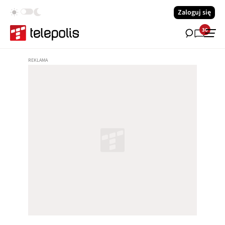
Zaloguj się
30