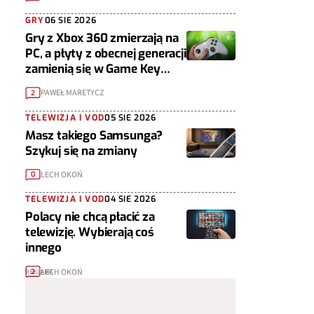
GRY
06 SIE 2026
Gry z Xbox 360 zmierzają na
PC, a płyty z obecnej generacji
zamienią się w Game Key
Cardy
PAWEŁ MARETYCZ
2
TELEWIZJA I VOD
05 SIE 2026
Masz takiego Samsunga?
Szykuj się na zmiany
LECH OKOŃ
0
TELEWIZJA I VOD
04 SIE 2026
Polacy nie chcą płacić za
telewizję. Wybierają coś
innego
LECH OKOŃ
2