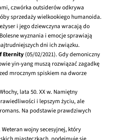
ami, czwórka outsiderów odkrywa
róby sprzedaży wielkookiego humanoida.
eżyser i jego dziewczyna wracają do
 Bolesne wyznania i emocje sprawiają
najtrudniejszych dni ich związku.
 Eternity
(05/02/2021). Gdy demoniczny
zowie yin-yang muszą rozwiązać zagadkę
rzed mrocznym spiskiem na dworze
Włochy, lata 50. XX w. Namiętny
rawiedliwości i lepszym życiu, ale
 romans. Na podstawie prawdziwych
. Weteran wojny secesyjnej, który
skich miasteczkach, podejmuje się