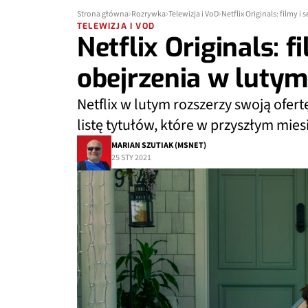
Strona główna
Rozrywka
Telewizja i VoD
Netflix Originals: filmy i
TELEWIZJA I VOD
Netflix Originals: f
obejrzenia w lutym
Netflix w lutym rozszerzy swoją ofert
listę tytułów, które w przyszłym mies
MARIAN SZUTIAK (MSNET)
25 STY 2021