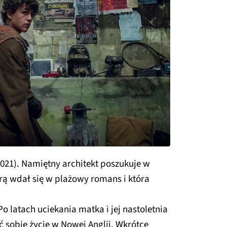
021). Namiętny architekt poszukuje w
órą wdał się w plażowy romans i która
Po latach uciekania matka i jej nastoletnia
ć sobie życie w Nowej Anglii. Wkrótce