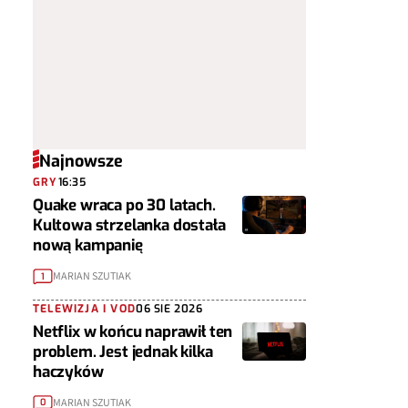
Najnowsze
GRY
16:35
Quake wraca po 30 latach.
Kultowa strzelanka dostała
nową kampanię
MARIAN SZUTIAK
1
TELEWIZJA I VOD
06 SIE 2026
Netflix w końcu naprawił ten
problem. Jest jednak kilka
haczyków
MARIAN SZUTIAK
0