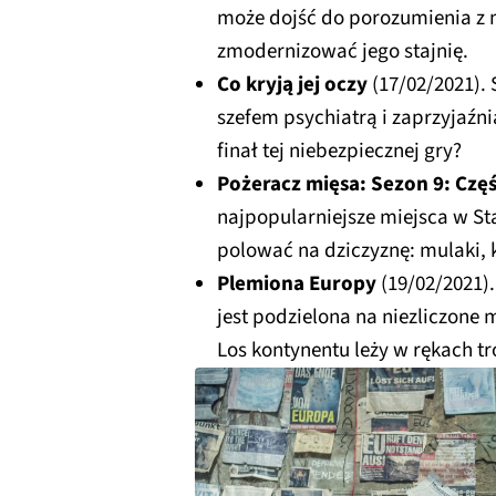
może dojść do porozumienia z m
zmodernizować jego stajnię.
Co kryją jej oczy
(17/02/2021).
szefem psychiatrą i zaprzyjaźni
finał tej niebezpiecznej gry?
Pożeracz mięsa: Sezon 9: Częś
najpopularniejsze miejsca w S
polować na dziczyznę: mulaki, ka
Plemiona Europy
(19/02/2021).
jest podzielona na niezliczone
Los kontynentu leży w rękach tr