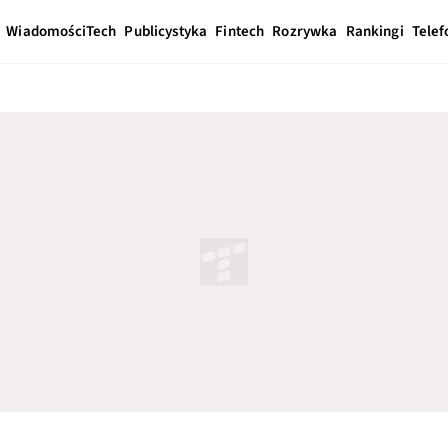
Wiadomości
Tech
Publicystyka
Fintech
Rozrywka
Rankingi
Telef