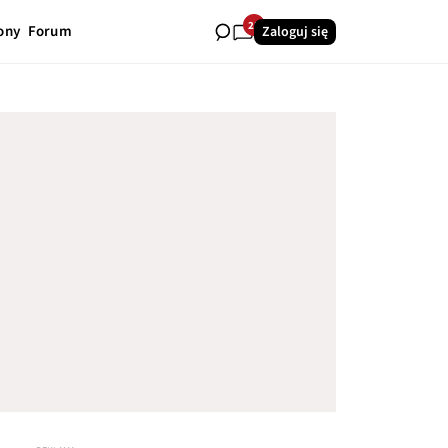
25
ony
Forum
Zaloguj się