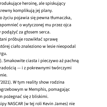
rodukujące heroinę, ale spiskujący
rewny komplikują jej plany.
go życiu pojawia się pewna tłumaczka,
zapomnieć o wytyczonej mu przez ojca
zy podążyć za głosem serca.
itani próbuje rozwikłać sprawę
której ciało znaleziono w lesie nieopodal
rgu.
). Smakowite ciasta i pieczywo aż pachną
 radością — i z pokrewnymi twórczymi
nie.
/2021). W tym reality show rodzina
ogrzebowym w Memphis, pomagając
 pożegnać się z bliskimi.
kipy NASCAR (w tej roli Kevin James) nie