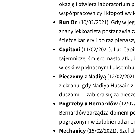
okazję i otwiera laboratorium p
współpracownicy i kłopotliwy k
Run On
(10/02/2021). Gdy w je
znany lekkoatleta postanawia 
ścieżce kariery i po raz pierws
Capitani
(11/02/2021). Luc Cap
tajemniczej śmierci nastolatki, 
wioski w północnym Luksembu
Pieczemy z Nadiyą
(12/02/2021
z ekranu, gdy Nadiya Hussain z
duszami — zabiera się za piecze
Pogrzeby u Bernardów
(12/02
Bernardów zarządza domem p
pogrążonym w żałobie rodzinom
Mechanicy
(15/02/2021). Szef e