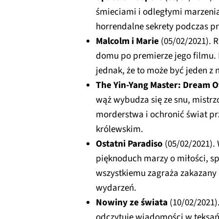
śmieciami i odległymi marzeni
horrendalne sekrety podczas p
Malcolm i Marie
(05/02/2021). R
domu po premierze jego filmu.
jednak, że to może być jeden z 
The Yin-Yang Master: Dream Of
wąż wybudza się ze snu, mistr
morderstwa i ochronić świat p
królewskim.
Ostatni Paradiso
(05/02/2021). 
pięknoduch marzy o miłości, sp
wszystkiemu zagraża zakazany
wydarzeń.
Nowiny ze świata
(10/02/2021)
odczytuje wiadomości w teksań