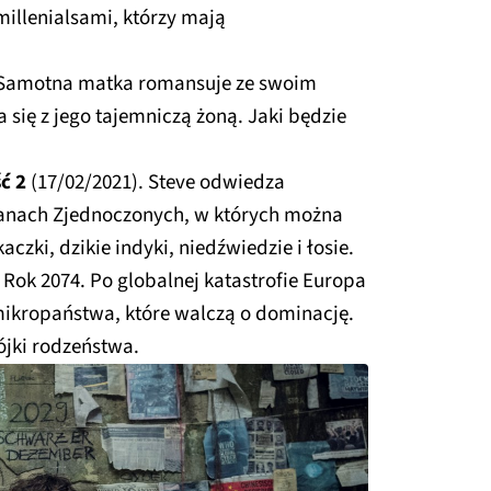
illenialsami, którzy mają
 Samotna matka romansuje ze swoim
a się z jego tajemniczą żoną. Jaki będzie
ć 2
(17/02/2021). Steve odwiedza
tanach Zjednoczonych, w których można
czki, dzikie indyki, niedźwiedzie i łosie.
 Rok 2074. Po globalnej katastrofie Europa
 mikropaństwa, które walczą o dominację.
ójki rodzeństwa.