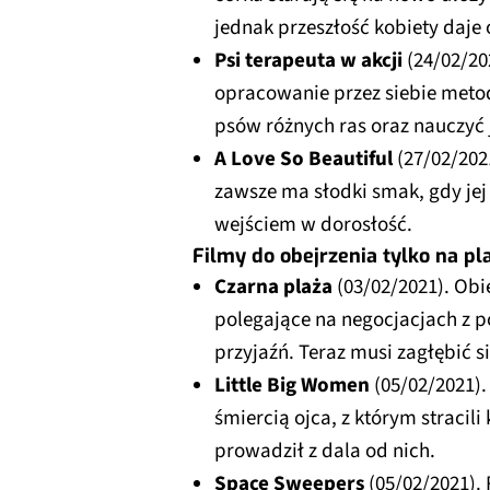
jednak przeszłość kobiety daje 
Psi terapeuta w akcji
(24/02/20
opracowanie przez siebie metod
psów różnych ras oraz nauczyć 
A Love So Beautiful
(27/02/202
zawsze ma słodki smak, gdy jej 
wejściem w dorosłość.
Filmy do obejrzenia tylko na pl
Czarna plaża
(03/02/2021). Obi
polegające na negocjacjach z p
przyjaźń. Teraz musi zagłębić s
Little Big Women
(05/02/2021).
śmiercią ojca, z którym stracili
prowadził z dala od nich.
Space Sweepers
(05/02/2021).