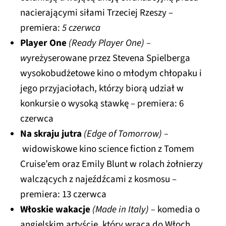
nacierającymi siłami Trzeciej Rzeszy –
premiera:
5 czerwca
Player One
(Ready Player One) –
w
yreżyserowane przez Stevena Spielberga
wysokobudżetowe kino o młodym chłopaku i
jego przyjaciołach, którzy biorą udział w
konkursie o wysoką stawkę – premiera: 6
czerwca
Na skraju jutra
(Edge of Tomorrow) –
widowiskowe kino science fiction z Tomem
Cruise’em oraz Emily Blunt w rolach żołnierzy
walczących z najeźdźcami z kosmosu –
premiera: 13 czerwca
Włoskie wakacje
(Made in Italy) –
komedia o
angielskim artyście, który wraca do Włoch