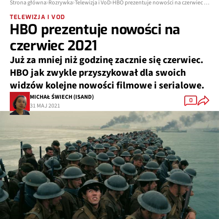
Strona główna
Rozrywka
Telewizja i VoD
HBO prezentuje nowości na czerwiec 2021
TELEWIZJA I VOD
HBO prezentuje nowości na
czerwiec 2021
Już za mniej niż godzinę zacznie się czerwiec.
HBO jak zwykle przyszykował dla swoich
widzów kolejne nowości filmowe i serialowe.
MICHAŁ ŚWIECH (ISAND)
0
31 MAJ 2021