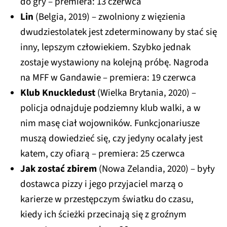
do gry – premiera: 13 czerwca
Lin
(Belgia, 2019) – zwolniony z więzienia
dwudziestolatek jest zdeterminowany by stać się
inny, lepszym człowiekiem. Szybko jednak
zostaje wystawiony na kolejną próbę. Nagroda
na MFF w Gandawie – premiera: 19 czerwca
Klub Knuckledust
(Wielka Brytania, 2020)
–
policja odnajduje podziemny klub walki, a w
nim masę ciał wojowników. Funkcjonariusze
muszą dowiedzieć się, czy jedyny ocalały jest
katem, czy ofiarą – premiera: 25 czerwca
Jak zostać zbirem
(Nowa Zelandia, 2020)
– były
dostawca pizzy i jego przyjaciel marzą o
karierze w przestępczym światku do czasu,
kiedy ich ścieżki przecinają się z groźnym