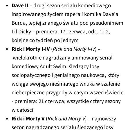
Dave II
– drugi sezon serialu komediowego
inspirowanego życiem rapera i komika Dave'a
Burda, lepiej znanego światu pod pseudonimem
Lil Dicky – premiera: 17 czerwca, odc. 1 i 2,
kolejne co tydzień po jednym
Rick i Morty I-IV
(
Rick and Morty I-IV
) –
wielokrotnie nagradzany animowany serial
komediowy Adult Swim, śledzący losy
socjopatycznego i genialnego naukowca, który
wciąga swojego nieśmiałego wnuka w szalenie
niebezpieczne przygody w całym wszechświecie
- premiera: 21 czerwca, wszystkie cztery sezony
w całości
Rick i Morty V
(
Rick and Morty V
) – najnowszy
sezon nagradzanego serialu śledzącego losy