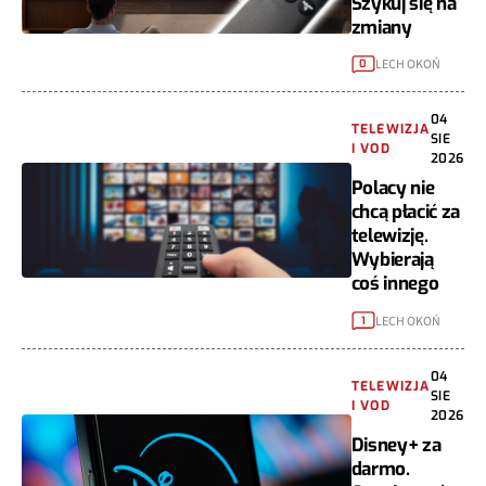
Szykuj się na
zmiany
LECH OKOŃ
0
04
TELEWIZJA
SIE
I VOD
2026
Polacy nie
chcą płacić za
telewizję.
Wybierają
coś innego
LECH OKOŃ
1
04
TELEWIZJA
SIE
I VOD
2026
Disney+ za
darmo.