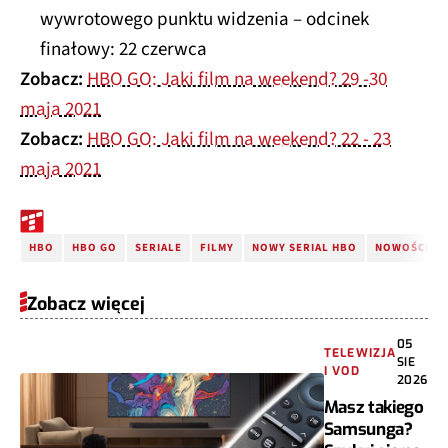
wywrotowego punktu widzenia – odcinek
finałowy: 22 czerwca
Zobacz:
HBO GO: Jaki film na weekend? 29 -30
maja 2021
Zobacz:
HBO GO: Jaki film na weekend? 22 - 23
maja 2021
HBO
HBO GO
SERIALE
FILMY
NOWY SERIAL HBO
NOWOŚCI W 
Zobacz więcej
05
TELEWIZJA
SIE
I VOD
2026
Masz takiego
Samsunga?