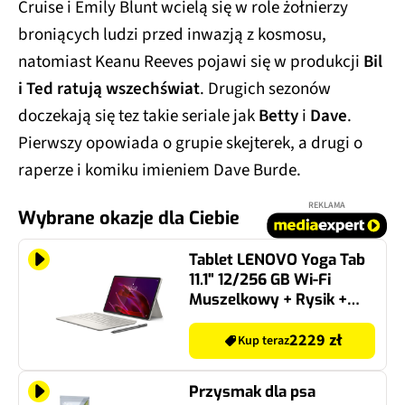
Cruise i Emily Blunt wcielą się w role żołnierzy
broniących ludzi przed inwazją z kosmosu,
natomiast Keanu Reeves pojawi się w produkcji
Bil
i Ted ratują wszechświat
. Drugich sezonów
doczekają się tez takie seriale jak
Betty
i
Dave
.
Pierwszy opowiada o grupie skejterek, a drugi o
raperze i komiku imieniem Dave Burde.
REKLAMA
Wybrane okazje dla Ciebie
Tablet LENOVO Yoga Tab
11.1" 12/256 GB Wi-Fi
Muszelkowy + Rysik +
Klawiatura
2229 zł
Kup teraz
Przysmak dla psa