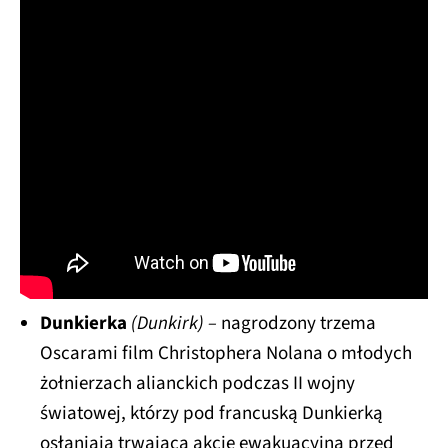
Dunkierka
(
Dunkirk) –
nagrodzony trzema
Oscarami
film Christophera Nolana o młodych
żołnierzach alianckich podczas II wojny
światowej, którzy pod francuską Dunkierką
osłaniają trwającą akcję ewakuacyjną przed