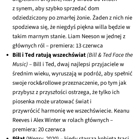
z synem, aby szybko sprzedać dom
odziedziczony po zmarłej żonie. Żaden z nich nie
spodziewa się, że niegdyś piękna willa będzie w
takim marnym stanie. Liam Neeson w jednej z
głównych ról – premiera: 13 czerwca
Bill i Ted ratują wszechświat
(
Bill & Ted Face the
Music) –
Bill i Ted,
dwaj najlepsi przyjaciele w
średnim wieku, wyruszają w podróż, aby spełnić
swoje rock&rollowe przeznaczenie, po tym jak
przybysz z przyszłości ostrzega, że tylko ich
piosenka może uratować świat i
przywrócić harmonię we wszechświecie. Keanu
Reeves i Alex Winter w rolach głównych –
premiera: 20 czerwca
Piłat
(Wegry, 2020) – kiedy starsza kobieta traci