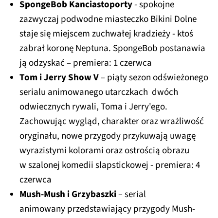
SpongeBob Kanciastoporty
-
spokojne
zazwyczaj podwodne miasteczko Bikini Dolne
staje się miejscem zuchwałej kradzieży - ktoś
zabrał koronę Neptuna. SpongeBob postanawia
ją odzyskać – premiera: 1 czerwca
Tom i Jerry Show V
–
piąty sezon odświeżonego
serialu animowanego utarczkach dwóch
odwiecznych rywali, Toma i Jerry'ego.
Zachowując wygląd, charakter oraz wrażliwość
oryginału, nowe przygody przykuwają uwagę
wyrazistymi kolorami oraz ostrością obrazu
w szalonej komedii slapstickowej - premiera: 4
czerwca
Mush-Mush i Grzybaszki
–
serial
animowany
przedstawiający przygody
Mush-