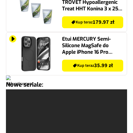
TROVET Hypoallergenic
Treat HHT Konina 3 x 250
g
179.97 zł
Kup teraz
Etui MERCURY Semi-
Silicone MagSafe do
Apple iPhone 16 Pro
Czarny
35.99 zł
Kup teraz
Nowe seriale: