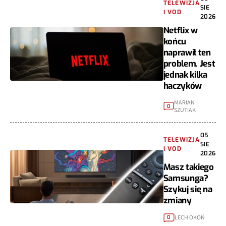
TELEWIZJA
SIE
I VOD
2026
Netflix w
końcu
naprawił ten
problem. Jest
jednak kilka
haczyków
MARIAN
0
SZUTIAK
05
TELEWIZJA
SIE
I VOD
2026
Masz takiego
Samsunga?
Szykuj się na
zmiany
LECH OKOŃ
0