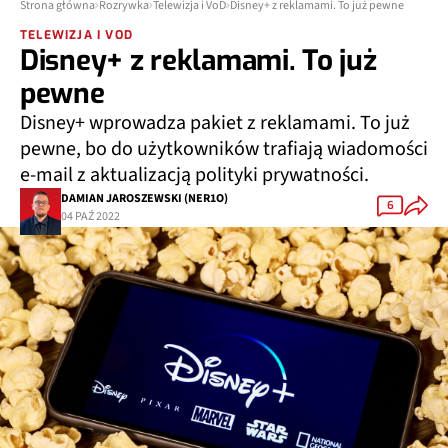
Strona główna
Rozrywka
Telewizja i VoD
Disney+ z reklamami. To już pewne
TELEWIZJA I VOD
Disney+ z reklamami. To już
pewne
Disney+ wprowadza pakiet z reklamami. To już
pewne, bo do użytkowników trafiają wiadomości
e-mail z aktualizacją polityki prywatności.
DAMIAN JAROSZEWSKI (NER1O)
6
04 PAŹ 2022