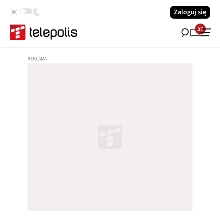
Zaloguj się
37