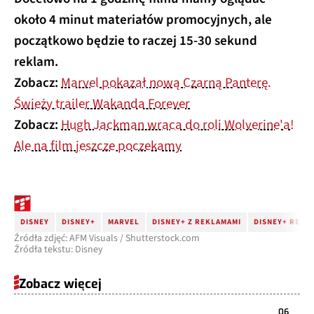
około 4 minut materiałów promocyjnych, ale
początkowo będzie to raczej 15-30 sekund
reklam.
Zobacz:
Marvel pokazał nową Czarną Panterę.
Świeży trailer Wakanda Forever
Zobacz:
Hugh Jackman wraca do roli Wolverine'a!
Ale na film jeszcze poczekamy
DISNEY
DISNEY+
MARVEL
DISNEY+ Z REKLAMAMI
DISNEY+ REKL
Źródła zdjęć: AFM Visuals / Shutterstock.com
Źródła tekstu: Disney
Zobacz więcej
06