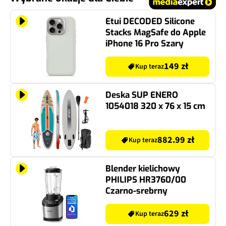
Etui DECODED Silicone
Stacks MagSafe do Apple
iPhone 16 Pro Szary
149 zł
Kup teraz
Deska SUP ENERO
1054018 320 x 76 x 15 cm
882.99 zł
Kup teraz
Blender kielichowy
PHILIPS HR3760/00
Czarno-srebrny
629 zł
Kup teraz