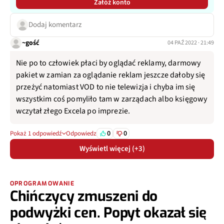
Załóż konto
Dodaj komentarz
~gość
04 PAŹ 2022 · 21:49
Nie po to człowiek płaci by oglądać reklamy, darmowy
pakiet w zamian za oglądanie reklam jeszcze dałoby się
przeżyć natomiast VOD to nie telewizja i chyba im się
wszystkim coś pomyliło tam w zarządach albo księgowy
wczytał złego Excela po imprezie.
0
0
Pokaż 1 odpowiedź
Odpowiedz
Wyświetl więcej (+3)
OPROGRAMOWANIE
Chińczycy zmuszeni do
podwyżki cen. Popyt okazał się