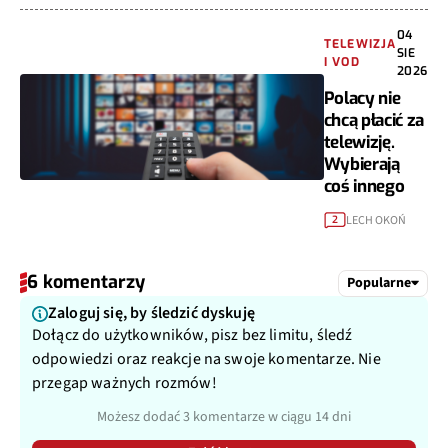
04
TELEWIZJA
SIE
I VOD
2026
Polacy nie
chcą płacić za
telewizję.
Wybierają
coś innego
LECH OKOŃ
2
6 komentarzy
Popularne
Zaloguj się, by śledzić dyskuję
Dołącz do użytkowników, pisz bez limitu, śledź
odpowiedzi oraz reakcje na swoje komentarze. Nie
przegap ważnych rozmów!
Możesz dodać 3 komentarze w ciągu 14 dni