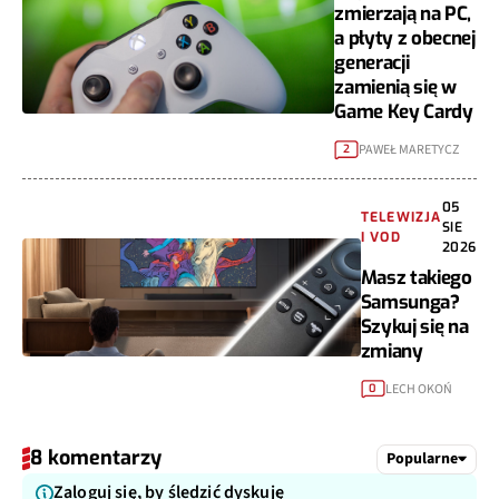
zmierzają na PC,
a płyty z obecnej
generacji
zamienią się w
Game Key Cardy
PAWEŁ MARETYCZ
2
05
TELEWIZJA
SIE
I VOD
2026
Masz takiego
Samsunga?
Szykuj się na
zmiany
LECH OKOŃ
0
8 komentarzy
Popularne
Zaloguj się, by śledzić dyskuję