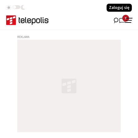
Zaloguj się
7