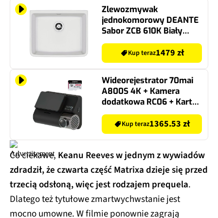
Zlewozmywak
jednokomorowy DEANTE
Sabor ZCB 610K Biały
47.5x59.5
1479 zł
Kup teraz
Wideorejestrator 70mai
A800S 4K + Kamera
dodatkowa RC06 + Karta
pamięci KINGSTON
Endurance microSDXC
1365.53 zł
Kup teraz
128GB
Co ciekawe,
Keanu Reeves w jednym z wywiadów
zdradził, że czwarta część Matrixa dzieje się przed
trzecią odsłoną, więc jest rodzajem prequela
.
Dlatego też tytułowe zmartwychwstanie jest
mocno umowne. W filmie ponownie zagrają