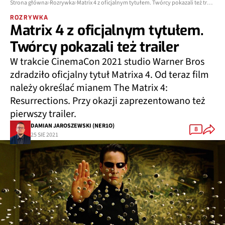
Strona główna
Rozrywka
Matrix 4 z oficjalnym tytułem. Twórcy pokazali też trailer
ROZRYWKA
Matrix 4 z oficjalnym tytułem.
Twórcy pokazali też trailer
W trakcie CinemaCon 2021 studio Warner Bros
zdradziło oficjalny tytuł Matrixa 4. Od teraz film
należy określać mianem The Matrix 4:
Resurrections. Przy okazji zaprezentowano też
pierwszy trailer.
DAMIAN JAROSZEWSKI (NER1O)
8
25 SIE 2021