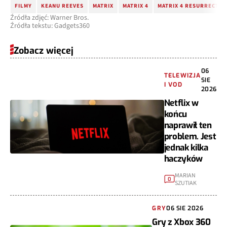
FILMY
KEANU REEVES
MATRIX
MATRIX 4
MATRIX 4 RESURRECTIO
Źródła zdjęć: Warner Bros.
Źródła tekstu: Gadgets360
Zobacz więcej
06
TELEWIZJA
SIE
I VOD
2026
Netflix w
końcu
naprawił ten
problem. Jest
jednak kilka
haczyków
MARIAN
0
SZUTIAK
GRY
06 SIE 2026
Gry z Xbox 360