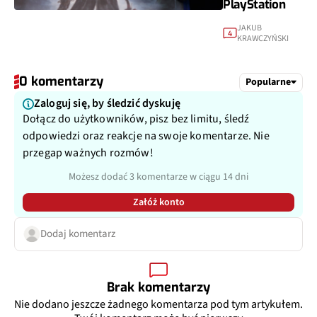
PlayStation
JAKUB
4
KRAWCZYŃSKI
0 komentarzy
Popularne
Zaloguj się, by śledzić dyskuję
Dołącz do użytkowników, pisz bez limitu, śledź
odpowiedzi oraz reakcje na swoje komentarze. Nie
przegap ważnych rozmów!
Możesz dodać 3 komentarze w ciągu 14 dni
Załóż konto
Dodaj komentarz
Brak komentarzy
Nie dodano jeszcze żadnego komentarza pod tym artykułem.
Twój komentarz może być pierwszy