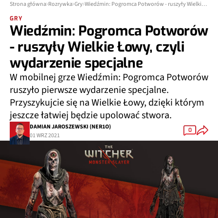
Strona główna
Rozrywka
Gry
Wiedźmin: Pogromca Potworów - ruszyły Wielkie Łowy, czyli wydarzenie specjalne
GRY
Wiedźmin: Pogromca Potworów
- ruszyły Wielkie Łowy, czyli
wydarzenie specjalne
W mobilnej grze Wiedźmin: Pogromca Potworów
ruszyło pierwsze wydarzenie specjalne.
Przyszykujcie się na Wielkie Łowy, dzięki którym
jeszcze łatwiej będzie upolować stwora.
DAMIAN JAROSZEWSKI (NER1O)
0
01 WRZ 2021