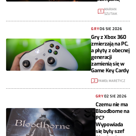
MARIAN
1
SZUTIAK
GRY
06 SIE 2026
Gry z Xbox 360
zmierzają na PC,
a płyty z obecnej
generacji
zamienią się w
Game Key Cardy
PAWEŁ MARETYCZ
2
GRY
02 SIE 2026
Czemu nie ma
Bloodborne na
PC?
Wypowiada
się były szef