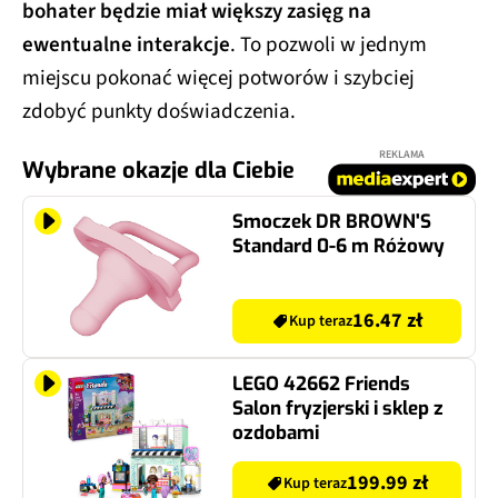
bohater będzie miał większy zasięg na
ewentualne interakcje
. To pozwoli w jednym
miejscu pokonać więcej potworów i szybciej
zdobyć punkty doświadczenia.
REKLAMA
Wybrane okazje dla Ciebie
Smoczek DR BROWN'S
Standard 0-6 m Różowy
16.47 zł
Kup teraz
LEGO 42662 Friends
Salon fryzjerski i sklep z
ozdobami
199.99 zł
Kup teraz