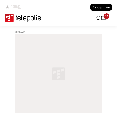
Zaloguj się
10