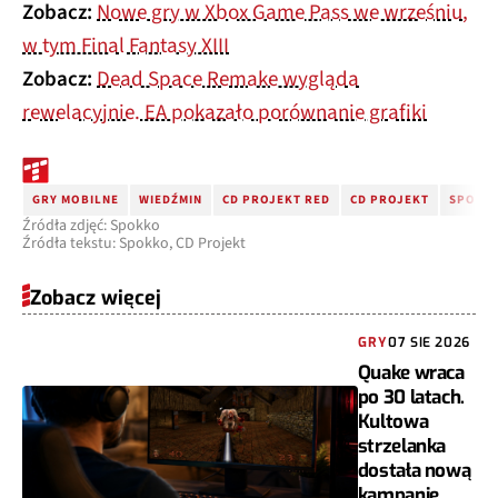
Zobacz:
Nowe gry w Xbox Game Pass we wrześniu,
w tym Final Fantasy XIII
Zobacz:
Dead Space Remake wygląda
rewelacyjnie. EA pokazało porównanie grafiki
GRY MOBILNE
WIEDŹMIN
CD PROJEKT RED
CD PROJEKT
SPOKKO
Źródła zdjęć: Spokko
Źródła tekstu: Spokko, CD Projekt
Zobacz więcej
GRY
07 SIE 2026
Quake wraca
po 30 latach.
Kultowa
strzelanka
dostała nową
kampanię