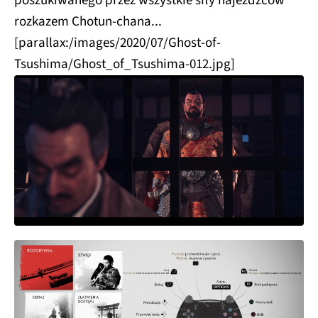
poszukiwanego przez wszystkie siły najeźdźców
rozkazem Chotun-chana...
[parallax:/images/2020/07/Ghost-of-
Tsushima/Ghost_of_Tsushima-012.jpg]