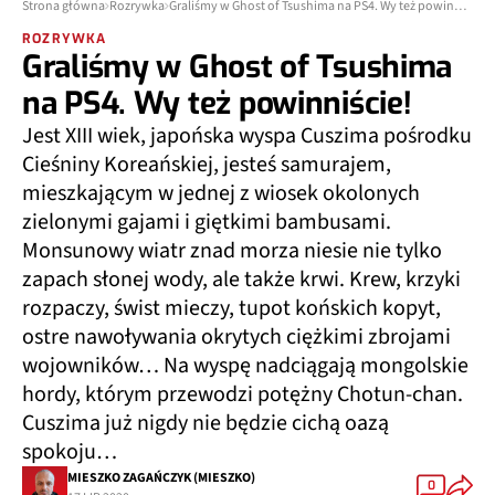
Strona główna
Rozrywka
Graliśmy w Ghost of Tsushima na PS4. Wy też powinniście!
ROZRYWKA
Graliśmy w Ghost of Tsushima
na PS4. Wy też powinniście!
Jest XIII wiek, japońska wyspa Cuszima pośrodku
Cieśniny Koreańskiej, jesteś samurajem,
mieszkającym w jednej z wiosek okolonych
zielonymi gajami i giętkimi bambusami.
Monsunowy wiatr znad morza niesie nie tylko
zapach słonej wody, ale także krwi. Krew, krzyki
rozpaczy, świst mieczy, tupot końskich kopyt,
ostre nawoływania okrytych ciężkimi zbrojami
wojowników… Na wyspę nadciągają mongolskie
hordy, którym przewodzi potężny Chotun-chan.
Cuszima już nigdy nie będzie cichą oazą
spokoju…
MIESZKO ZAGAŃCZYK (MIESZKO)
0