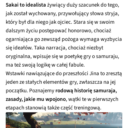
Sakai to idealista
żywiący duży szacunek do tego,
jak został wychowany, przywołujący słowa stryja,
który był dla niego jak ojciec. Stara się w swoim
dalszym życiu postępować honorowo, chociaż
ogarniająca go zewsząd pożoga wymaga wyzbycia
się ideałów. Taka narracja, chociaż niezbyt
oryginalna, wpisuje się w poetykę gry o samuraju,
ma też swoją logikę w całej fabule.
Wstawki nawiązujące do przeszłości Jina to zresztą
jeden ze stałych elementów gry, zwłaszcza na jej
początku. Poznajemy
rodową historię samuraja,
zasady, jakie mu wpojono
, wątki te w pierwszych
etapach stanowią także część treningową.