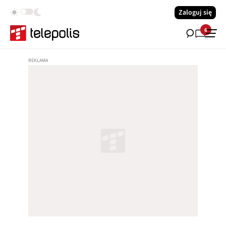
Zaloguj się
6