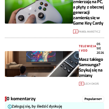
zmierzają na PC,
a płyty z obecnej
generacji
zamienią się w
Game Key Cardy
PAWEŁ MARETYCZ
2
05
TELEWIZJA
SIE
I VOD
2026
Masz takiego
Samsunga?
Szykuj się na
zmiany
LECH OKOŃ
0
0 komentarzy
Popularne
Zaloguj się, by śledzić dyskuję