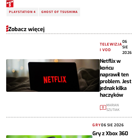
PLAYSTATION 4
GHOST OF TSUSHIMA
Zobacz więcej
06
TELEWIZJA
SIE
I VOD
2026
Netflix w
końcu
naprawił ten
problem. Jest
jednak kilka
haczyków
MARIAN
0
SZUTIAK
GRY
06 SIE 2026
Gry z Xbox 360