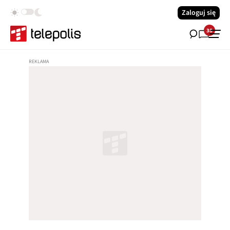
Zaloguj się
38