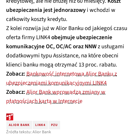
kredytowej, ale nie dłużej niż 60 miesięcy.
Koszt
ubezpieczenia jest jednorazowy
i wchodzi w
całkowity koszty kredytu.
Z kolei rozwija już w Alior Banku od jakiegoś czasu
oferta firmy LINK4
obejmuje ubezpieczenie
komunikacyjne OC, OC/AC oraz NNW
z usługami
dodatkowymi typu Assistance, na które obecni
klienci banku mogą otrzymać 13 proc. rabatu.
Zobacz:
Bankowość internetowa Alior Banku z
ubezpieczeniami komunikacyjnymi LINK4
Zobacz:
Alior Bank wprowadza zmiany w
płatnościach kartą w Internecie
ALIOR BANK
LINK4
PZU
Źródła tekstu: Alior Bank