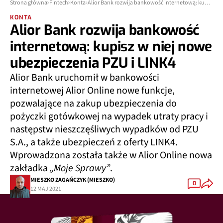
Strona główna
Fintech
Konta
Alior Bank rozwija bankowość internetową: kupisz w niej nowe ubezpieczenia PZU i LINK4
KONTA
Alior Bank rozwija bankowość
internetową: kupisz w niej nowe
ubezpieczenia PZU i LINK4
Alior Bank uruchomił w bankowości
internetowej Alior Online nowe funkcje,
pozwalające na zakup ubezpieczenia do
pożyczki gotówkowej na wypadek utraty pracy i
następstw nieszczęśliwych wypadków od PZU
S.A., a także ubezpieczeń z oferty LINK4.
Wprowadzona została także w Alior Online nowa
zakładka
„Moje Sprawy”
.
MIESZKO ZAGAŃCZYK (MIESZKO)
0
12 MAJ 2021