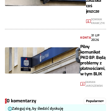
zadziała
coś
jeszcze
DOMINIK
0
KRAWCZYK
31 LIP
KONTA
2026
Pilny
komunikat
PKO BP. Będą
problemy z
płatnościami,
w tym BLIK
DAMIAN
3
JAROSZEWSKI
0 komentarzy
Popularne
Zaloguj się, by śledzić dyskuję