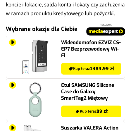
koncie i lokacie, salda konta i lokaty czy zadłużenia
w ramach produktu kredytowego lub pożyczki.
REKLAMA
Wybrane okazje dla Ciebie
Wideodomofon EZVIZ CS-
EP7 Bezprzewodowy Wi-
Fi
1484.99 zł
Kup teraz
Etui SAMSUNG Silicone
Case do Galaxy
SmartTag2 Miętowy
89 zł
Kup teraz
Suszarka VALERA Action