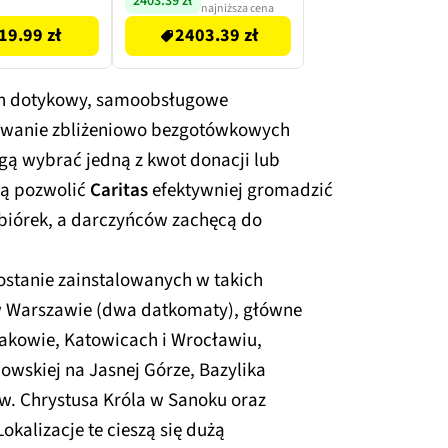
2403.39 zł
najniższa cena
BOSTO BT-19UHD
19.99 zł
2403.39 zł
an dotykowy, samoobsługowe
ywanie zbliżeniowo bezgotówkowych
gą wybrać jedną z kwot donacji lub
ją pozwolić
Caritas
efektywniej gromadzić
iórek, a darczyńców zachęcą do
ostanie zainstalowanych w takich
 w Warszawie (dwa datkomaty), główne
akowie, Katowicach i Wrocławiu,
owskiej na Jasnej Górze, Bazylika
w. Chrystusa Króla w Sanoku oraz
alizacje te cieszą się dużą