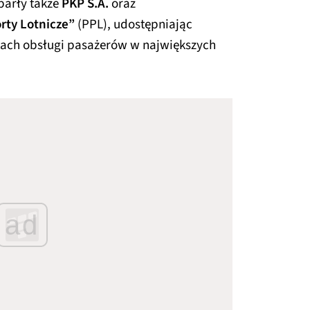
parły także
PKP S.A.
oraz
rty Lotnicze”
(PPL), udostępniając
ach obsługi pasażerów w największych
ad