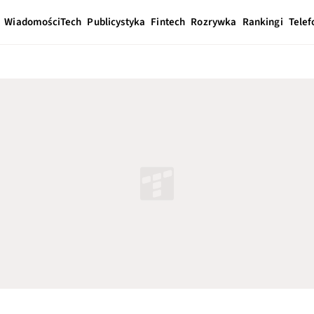
Wiadomości
Tech
Publicystyka
Fintech
Rozrywka
Rankingi
Telef