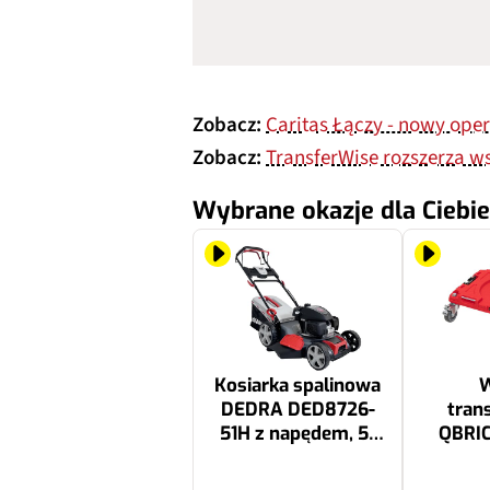
Zobacz:
Caritas Łączy - nowy oper
Zobacz:
TransferWise rozszerza w
Wybrane okazje dla Ciebie
Kosiarka spalinowa
DEDRA DED8726-
tran
51H z napędem, 51
QBRIC
cm, 201 cm3, 4.2 kW,
Ul
mulczowanie, kosz
1999.99 zł
119.99 zł