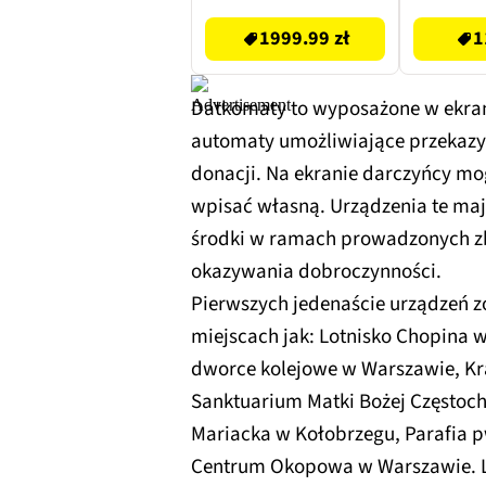
60L, silnik Honda
1999.99 zł
1
Datkomaty to wyposażone w ekr
automaty umożliwiające przekaz
donacji. Na ekranie darczyńcy mo
wpisać własną. Urządzenia te ma
środki w ramach prowadzonych zb
okazywania dobroczynności.
Pierwszych jedenaście urządzeń z
miejscach jak: Lotnisko Chopina
dworce kolejowe w Warszawie, Kr
Sanktuarium Matki Bożej Częstoch
Mariacka w Kołobrzegu, Parafia p
Centrum Okopowa w Warszawie. Lok