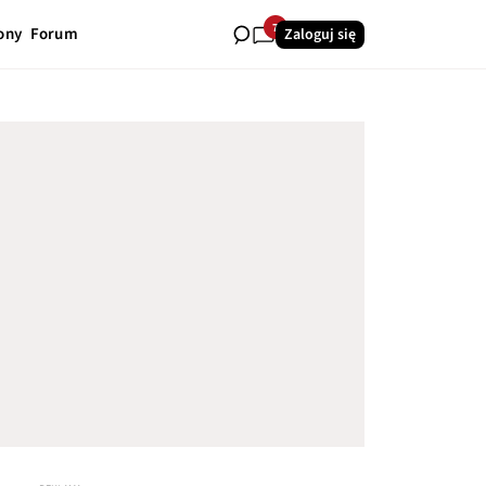
7
ony
Forum
Zaloguj się