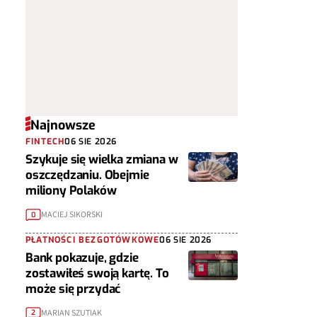
Najnowsze
FINTECH
06 SIE 2026
Szykuje się wielka zmiana w
oszczędzaniu. Obejmie
miliony Polaków
MACIEJ SIKORSKI
0
PŁATNOŚCI BEZGOTÓWKOWE
06 SIE 2026
Bank pokazuje, gdzie
zostawiłeś swoją kartę. To
może się przydać
MARIAN SZUTIAK
2