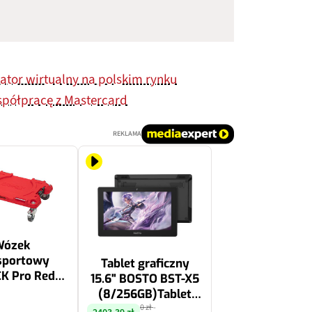
ator wirtualny na polskim rynku
spółpracę z Mastercard
REKLAMA
Wózek
sportowy
Tablet graficzny
K Pro Red
15.6" BOSTO BST-X5
tra HD
(8/256GB)Tablet
graficzny 18.4"
0 zł
-