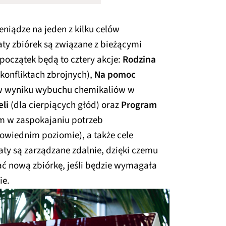
niądze na jeden z kilku celów
ty zbiórek są związane z bieżącymi
początek będą to cztery akcje:
Rodzina
onfliktach zbrojnych),
Na pomoc
w wyniku wybuchu chemikaliów w
li
(dla cierpiących głód) oraz
Program
m w zaspokajaniu potrzeb
owiednim poziomie), a także cele
ty są zarządzane zdalnie, dzięki czemu
ać nową zbiórkę, jeśli będzie wymagała
ie.