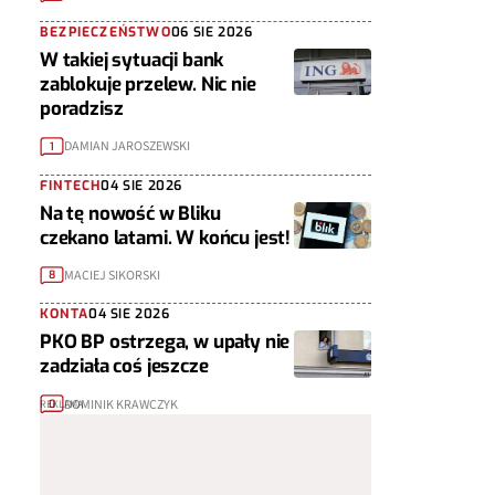
BEZPIECZEŃSTWO
06 SIE 2026
W takiej sytuacji bank
zablokuje przelew. Nic nie
poradzisz
DAMIAN JAROSZEWSKI
1
FINTECH
04 SIE 2026
Na tę nowość w Bliku
czekano latami. W końcu jest!
MACIEJ SIKORSKI
8
KONTA
04 SIE 2026
PKO BP ostrzega, w upały nie
zadziała coś jeszcze
DOMINIK KRAWCZYK
0