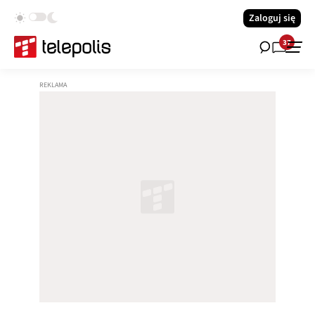
Zaloguj się
37