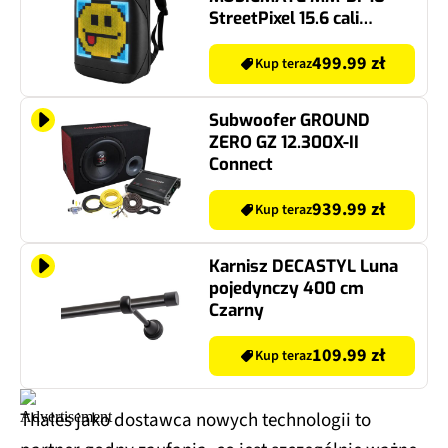
StreetPixel 15.6 cali
Czarny
499.99 zł
Kup teraz
Subwoofer GROUND
ZERO GZ 12.300X-II
Connect
939.99 zł
Kup teraz
Karnisz DECASTYL Luna
pojedynczy 400 cm
Czarny
109.99 zł
Kup teraz
Thales jako dostawca nowych technologii to