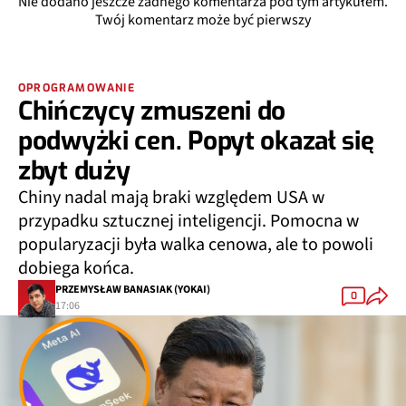
Nie dodano jeszcze żadnego komentarza pod tym artykułem.
Twój komentarz może być pierwszy
OPROGRAMOWANIE
Chińczycy zmuszeni do
podwyżki cen. Popyt okazał się
zbyt duży
Chiny nadal mają braki względem USA w
przypadku sztucznej inteligencji. Pomocna w
popularyzacji była walka cenowa, ale to powoli
dobiega końca.
PRZEMYSŁAW BANASIAK (YOKAI)
0
17:06