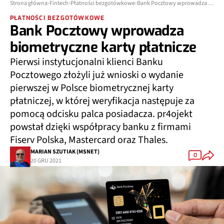
Strona główna
Fintech
Płatności bezgotówkowe
Bank Pocztowy wprowadza biometryczne karty płatnicze
PŁATNOŚCI BEZGOTÓWKOWE
Bank Pocztowy wprowadza
biometryczne karty płatnicze
Pierwsi instytucjonalni klienci Banku
Pocztowego złożyli już wnioski o wydanie
pierwszej w Polsce biometrycznej karty
płatniczej, w której weryfikacja następuje za
pomocą odcisku palca posiadacza. pr4ojekt
powstał dzięki współpracy banku z firmami
Fiserv Polska, Mastercard oraz Thales.
MARIAN SZUTIAK (MSNET)
0
20 GRU 2021