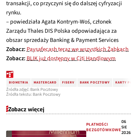
transakcji, co przyczyni się do dalszej cyfryzacji
rynku.
– powiedziała Agata Kontrym-Woś, członek
Zarządu Thales DIS Polska odpowiadająca za
obszar sprzedaży Banking & Payment Services
Zobacz:
Paysafecash teraz we wszystkich Żabkach
Zobacz:
BLIK już dostępny w Citi Handlowym
BIOMETRIA
MASTERCARD
FISERV
BANK POCZTOWY
KARTY PŁAT
Źródła zdjęć: Bank Pocztowy
Źródła tekstu: Bank Pocztowy
Zobacz więcej
06
PŁATNOŚCI
SIE
BEZGOTÓWKOWE
2026