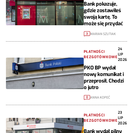
Bank pokazuje,
gdzie zostawiłeś
swoją kartę. To
może się przydać
MARIAN SZUTIAK
3
24
PŁATNOŚCI
LIP
BEZGOTÓWKOWE
2026
PKO BP wydał
nowy komunikat i
przeprosił. Chodzi
o jutro
ANNA KOPEĆ
0
23
PŁATNOŚCI
LIP
BEZGOTÓWKOWE
2026
Bank wydał pilny