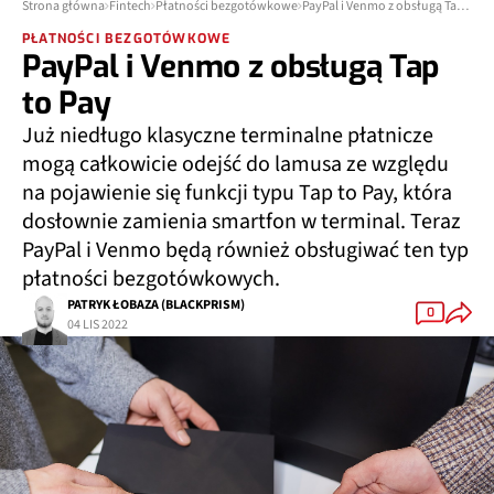
Strona główna
Fintech
Płatności bezgotówkowe
PayPal i Venmo z obsługą Tap to Pay
PŁATNOŚCI BEZGOTÓWKOWE
PayPal i Venmo z obsługą Tap
to Pay
Już niedługo klasyczne terminalne płatnicze
mogą całkowicie odejść do lamusa ze względu
na pojawienie się funkcji typu Tap to Pay, która
dosłownie zamienia smartfon w terminal. Teraz
PayPal i Venmo będą również obsługiwać ten typ
płatności bezgotówkowych.
PATRYK ŁOBAZA (BLACKPRISM)
0
04 LIS 2022