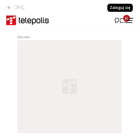
Zaloguj się
35