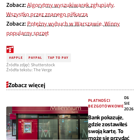
Zobacz:
Algorytmy wyszukiwarek zgłupiały.
Wszystko przez znanego piłkarza
Zobacz:
Potężny wybuch w Warszawie. Winny
popularny sprzęt
#APPLE
PAYPAL
TAP TO PAY
Źródła zdjęć: Shutterstock
Źródła tekstu: The Verge
Zobacz więcej
06
PŁATNOŚCI
SIE
BEZGOTÓWKOWE
2026
Bank pokazuje,
gdzie zostawiłeś
swoją kartę. To
może się przydać