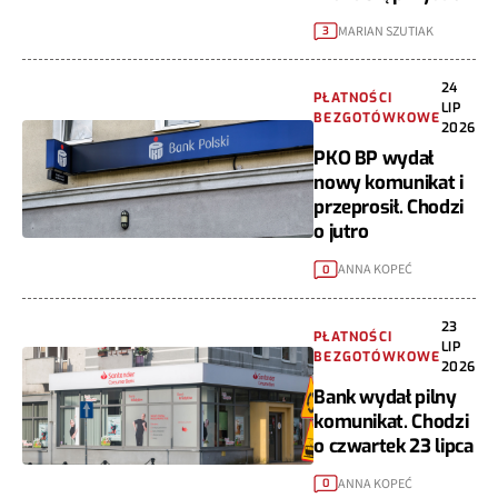
MARIAN SZUTIAK
3
24
PŁATNOŚCI
LIP
BEZGOTÓWKOWE
2026
PKO BP wydał
nowy komunikat i
przeprosił. Chodzi
o jutro
ANNA KOPEĆ
0
23
PŁATNOŚCI
LIP
BEZGOTÓWKOWE
2026
Bank wydał pilny
komunikat. Chodzi
o czwartek 23 lipca
ANNA KOPEĆ
0