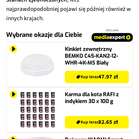
najprawdopodobniej pojawi się później również w
innych krajach.
REKLAMA
Wybrane okazje dla Ciebie
Kinkiet zewnętrzny
BEMKO C45-KAN2-12-
WHR-4K-MS Biały
47.97 zł
Kup teraz
Karma dla kota RAFI z
indykiem 30 x 100 g
82.65 zł
Kup teraz