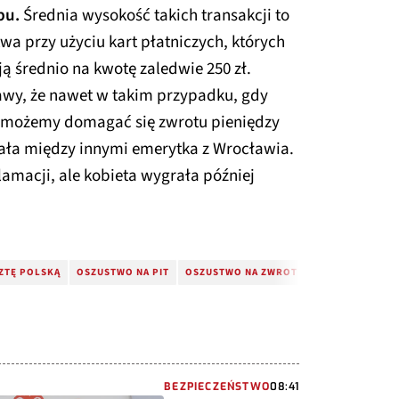
pu.
Średnia wysokość takich transakcji to
twa przy użyciu kart płatniczych, których
ą średnio na kwotę zaledwie 250 zł.
rawy, że nawet w takim przypadku, gdy
, możemy domagać się zwrotu pieniędzy
ała między innymi emerytka z Wrocławia.
amacji, ale kobieta wygrała później
ZTĘ POLSKĄ
OSZUSTWO NA PIT
OSZUSTWO NA ZWROT PODATKU
BEZPIECZEŃSTWO
08:41