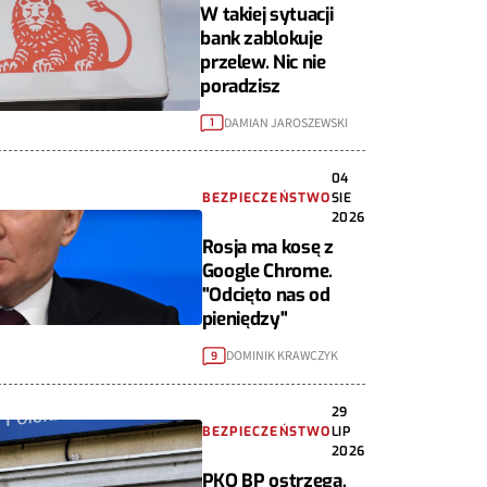
W takiej sytuacji
bank zablokuje
przelew. Nic nie
poradzisz
DAMIAN JAROSZEWSKI
1
04
BEZPIECZEŃSTWO
SIE
2026
Rosja ma kosę z
Google Chrome.
"Odcięto nas od
pieniędzy"
DOMINIK KRAWCZYK
9
29
BEZPIECZEŃSTWO
LIP
2026
PKO BP ostrzega.