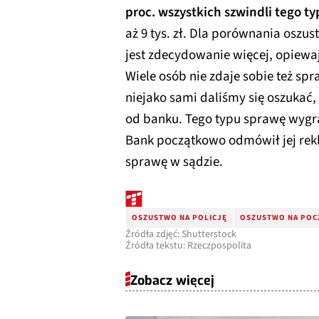
proc. wszystkich szwindli tego ty
aż 9 tys. zł. Dla porównania oszus
jest zdecydowanie więcej, opiewaj
Wiele osób nie zdaje sobie też sp
niejako sami daliśmy się oszukać
od banku. Tego typu sprawę wygr
Bank początkowo odmówił jej rekl
sprawę w sądzie.
OSZUSTWO NA POLICJĘ
OSZUSTWO NA POC
Źródła zdjęć: Shutterstock
Źródła tekstu: Rzeczpospolita
Zobacz więcej