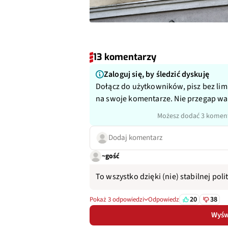
13 komentarzy
Zaloguj się, by śledzić dyskuję
Dołącz do użytkowników, pisz bez lim
na swoje komentarze. Nie przegap w
Możesz dodać 3 koment
Dodaj komentarz
~gość
To wszystko dzięki (nie) stabilnej pol
20
38
Pokaż 3 odpowiedzi
Odpowiedz
Wyświ