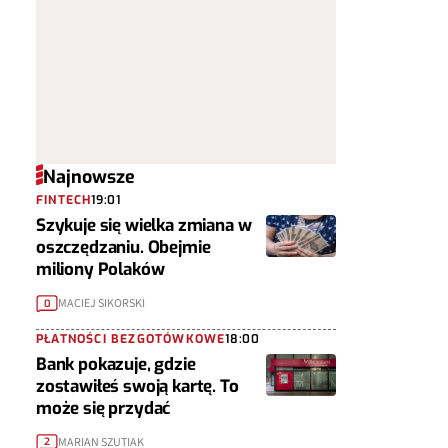
Najnowsze
FINTECH
19:01
Szykuje się wielka zmiana w
oszczędzaniu. Obejmie
miliony Polaków
MACIEJ SIKORSKI
0
PŁATNOŚCI BEZGOTÓWKOWE
18:00
Bank pokazuje, gdzie
zostawiłeś swoją kartę. To
może się przydać
MARIAN SZUTIAK
2