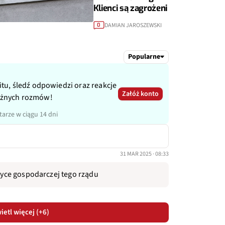
Klienci są zagrożeni
DAMIAN JAROSZEWSKI
0
Popularne
itu, śledź odpowiedzi oraz reakcje
Załóż konto
ażnych rozmów!
arze w ciągu 14 dni
31 MAR 2025 · 08:33
ityce gospodarczej tego rządu
etl więcej (+6)