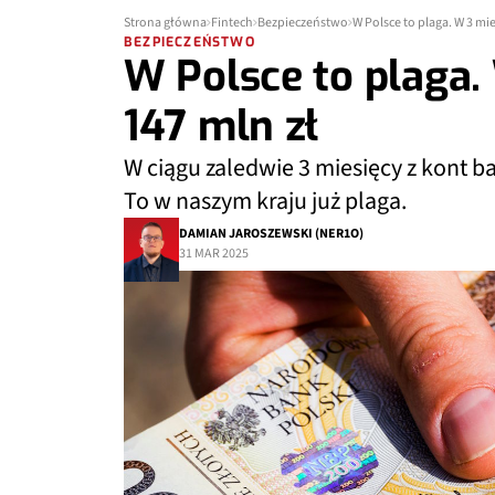
Strona główna
Fintech
Bezpieczeństwo
W Polsce to plaga. W 3 mi
BEZPIECZEŃSTWO
W Polsce to plaga.
147 mln zł
W ciągu zaledwie 3 miesięcy z kont 
To w naszym kraju już plaga.
DAMIAN JAROSZEWSKI (NER1O)
31 MAR 2025