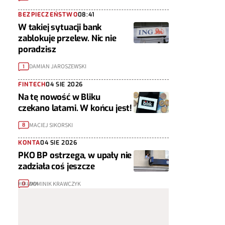
BEZPIECZEŃSTWO
08:41
W takiej sytuacji bank
zablokuje przelew. Nic nie
poradzisz
DAMIAN JAROSZEWSKI
1
FINTECH
04 SIE 2026
Na tę nowość w Bliku
czekano latami. W końcu jest!
MACIEJ SIKORSKI
8
KONTA
04 SIE 2026
PKO BP ostrzega, w upały nie
zadziała coś jeszcze
DOMINIK KRAWCZYK
0