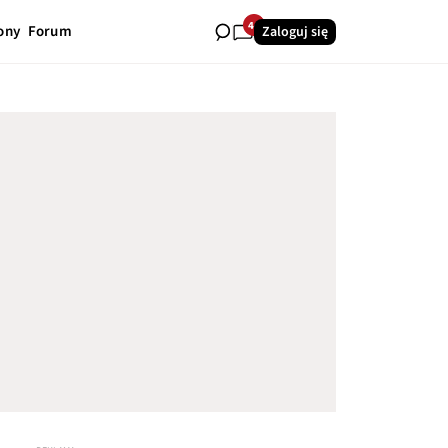
44
ony
Forum
Zaloguj się