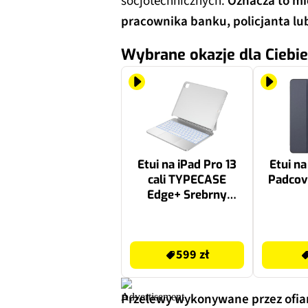
socjotechnicznych.
Oznacza to mi
pracownika banku, policjanta lu
Wybrane okazje dla Ciebie
Etui na iPad Pro 13
Etui na
cali TYPECASE
Padcove
Edge+ Srebrny
Klawiatura
599 zł
99 zł
599 zł
Przelewy wykonywane przez ofiar