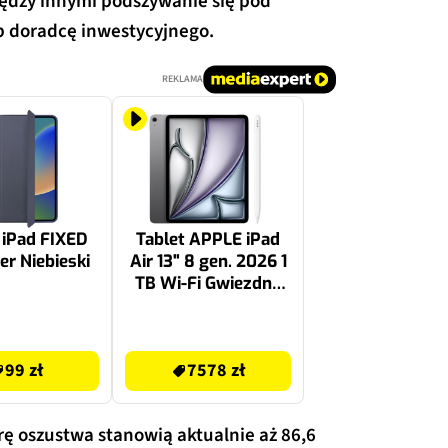
ędzy innymi podszywanie się pod
b doradcę inwestycyjnego.
REKLAMA
 iPad FIXED
Tablet APPLE iPad
r Niebieski
Air 13" 8 gen. 2026 1
TB Wi-Fi Gwiezdna
szarość + Rysik
APPLE USB-C
7578 zł
MUWA3ZM/A
99 zł
7578 zł
ę oszustwa stanowią aktualnie aż 86,6