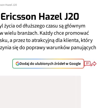
sson Hazel J20
 Ericsson Hazel J20
l życia od dłuższego czasu są głównym
w wielu branżach. Każdy chce promować
ku, a przez to atrakcyjną dla klienta, który
yczynia się do poprawy warunków panujących
Dodaj do ulubionych źródeł w Google
37