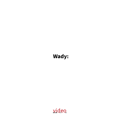
Wady:
video