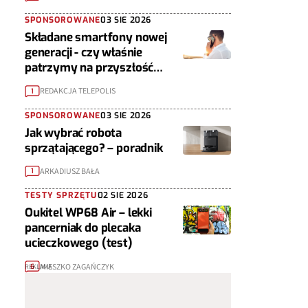
SPONSOROWANE
03 SIE 2026
Składane smartfony nowej
generacji - czy właśnie
patrzymy na przyszłość
urządzeń mobilnych?
REDAKCJA TELEPOLIS
1
SPONSOROWANE
03 SIE 2026
Jak wybrać robota
sprzątającego? – poradnik
ARKADIUSZ BAŁA
1
TESTY SPRZĘTU
02 SIE 2026
Oukitel WP68 Air – lekki
pancerniak do plecaka
ucieczkowego (test)
MIESZKO ZAGAŃCZYK
6