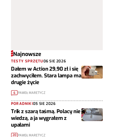
Najnowsze
TESTY SPRZĘTU
06 SIE 2026
Dałem w Action 29,90 zł i się
zachwyciłem. Stara lampa ma
drugie życie
PAWEŁ MARETYCZ
6
PORADNIKI
05 SIE 2026
Trik z szarą taśmą. Polacy nie
wiedzą, a ja wygrałem z
upałami
PAWEŁ MARETYCZ
20