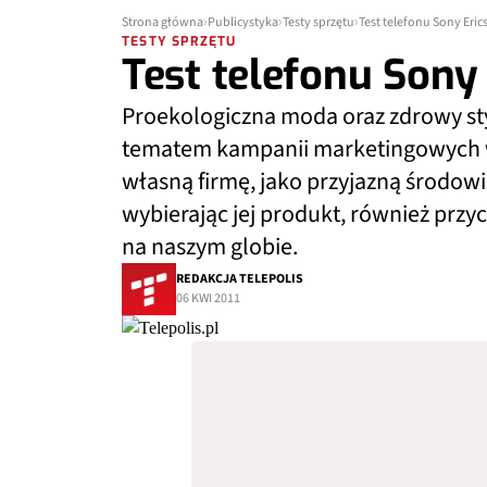
Strona główna
Publicystyka
Testy sprzętu
Test telefonu Sony Eric
TESTY SPRZĘTU
Test telefonu Sony
Proekologiczna moda oraz zdrowy sty
tematem kampanii marketingowych 
własną firmę, jako przyjazną środowis
wybierając jej produkt, również prz
na naszym globie.
REDAKCJA TELEPOLIS
06 KWI 2011