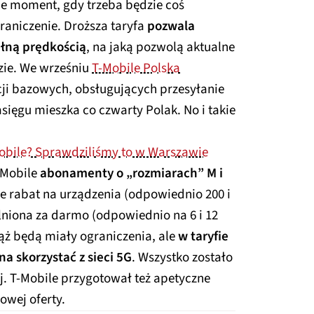
zie moment, gdy trzeba będzie coś
graniczenie. Droższa taryfa
pozwala
ełną prędkością
, na jaką pozwolą aktualne
zie. We wrześniu
T-Mobile Polska
acji bazowych, obsługujących przesyłanie
sięgu mieszka co czwarty Polak. No i takie
Mobile? Sprawdziliśmy to w Warszawie
-Mobile
abonamenty o „rozmiarach” M i
kże rabat na urządzenia (odpowiednio 200 i
lniona za darmo (odpowiednio na 6 i 12
iąż będą miały ograniczenia, ale
w taryfie
a skorzystać z sieci 5G
. Wszystko zostało
j. T-Mobile przygotował też apetyczne
owej oferty.