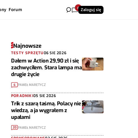
8
ony
Forum
Zaloguj się
Najnowsze
TESTY SPRZĘTU
06 SIE 2026
Dałem w Action 29,90 zł i się
zachwyciłem. Stara lampa ma
drugie życie
PAWEŁ MARETYCZ
6
PORADNIKI
05 SIE 2026
Trik z szarą taśmą. Polacy nie
wiedzą, a ja wygrałem z
upałami
PAWEŁ MARETYCZ
20