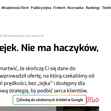
Wiadomości
Tech
Publicystyka
Fintech
Rozrywka
Rankingi
Telef
ek. Nie ma haczyków, jest sens w 5G
lejek. Nie ma haczyków,
 martwić, że skończą Ci się dane do
prowadził ofertę, na którą czekaliśmy od
ń prędkości, bez „lejka” i dostępny dla
ą strategię, by podbić serca klientów.
Dodaj do ulubionych źródeł w Google
95