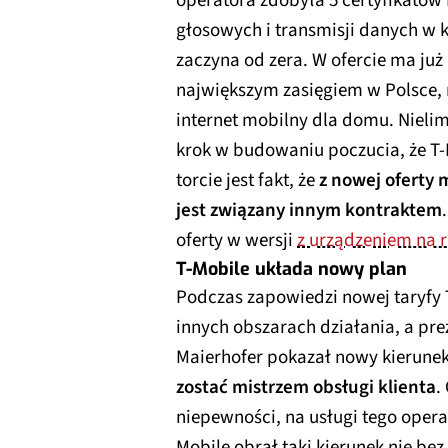
operatora zdobyła 5 certyfikatów 
głosowych i transmisji danych w k
zaczyna od zera. W ofercie ma już
największym zasięgiem w Polsce, 
internet mobilny dla domu. Nielimi
krok w budowaniu poczucia, że T-
torcie jest fakt, że
z nowej oferty 
jest związany innym kontraktem
oferty w wersji
z urządzeniem na r
T-Mobile układa nowy plan
Podczas zapowiedzi nowej taryfy 
innych obszarach działania, a pr
Maierhofer pokazał nowy kierune
zostać mistrzem obsługi klienta
.
niepewności, na usługi tego opera
Mobile obrał taki kierunek nie bez