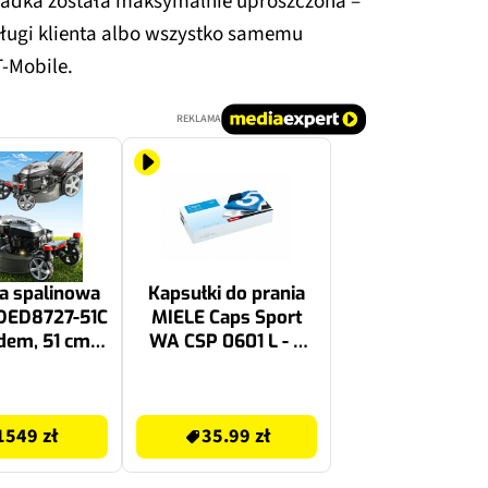
siadka została maksymalnie uproszczona –
ugi klienta albo wszystko samemu
T-Mobile.
REKLAMA
a spalinowa
Kapsułki do prania
DED8727-51C
MIELE Caps Sport
dem, 51 cm,
WA CSP 0601 L - 6
3, 4.2 kW,
szt.
wanie, kosz
35.99 zł
60L
1549 zł
35.99 zł