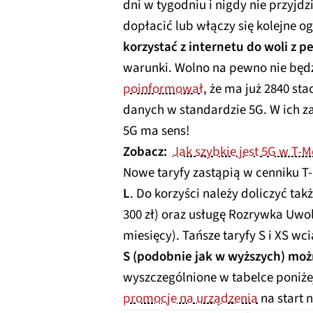
dni w tygodniu i nigdy nie przyjd
dopłacić lub włączy się kolejne o
korzystać z internetu do woli z p
warunki. Wolno na pewno nie będ
poinformował
, że ma już 2840 st
danych w standardzie 5G. W ich za
5G ma sens!
Zobacz:
Jak szybkie jest 5G w T-
Nowe taryfy zastąpią w cenniku T
L
. Do korzyści należy doliczyć ta
300 zł) oraz usługę Rozrywka Uwo
miesięcy). Tańsze taryfy S i XS wc
S (podobnie jak w wyższych) możn
wyszczególnione w tabelce poniże
promocje na urządzenia
na start n