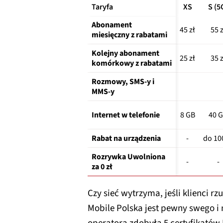
Taryfa
XS
S (5
Abonament 
45 zł
55 z
miesięczny z rabatami
Kolejny abonament 
25 zł
35 z
komórkowy z rabatami
Rozmowy, SMS-y i 
MMS-y
Internet w telefonie
8 GB
40 
Rabat na urządzenia
-
do 100
Rozrywka Uwolniona 
-
-
za 0 zł
Czy sieć wytrzyma, jeśli klienci rz
Mobile Polska jest pewny swego 