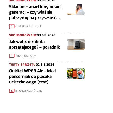
SPONSOROWANE
03 SIE 2026
Składane smartfony nowej
generacji - czy właśnie
patrzymy na przyszłość
urządzeń mobilnych?
REDAKCJA TELEPOLIS
1
SPONSOROWANE
03 SIE 2026
Jak wybrać robota
sprzątającego? – poradnik
ARKADIUSZ BAŁA
1
TESTY SPRZĘTU
02 SIE 2026
Oukitel WP68 Air – lekki
pancerniak do plecaka
ucieczkowego (test)
MIESZKO ZAGAŃCZYK
6