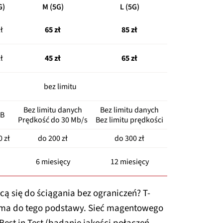
G)
M (5G)
L (5G)
ł
65 zł
85 zł
ł
45 zł
65 zł
bez limitu
Bez limitu danych
Bez limitu danych
GB
Prędkość do 30 Mb/s
Bez limitu prędkości
 zł
do 200 zł
do 300 zł
6 miesięcy
12 miesięcy
ucą się do ściągania bez ograniczeń? T-
i ma do tego podstawy. Sieć magentowego