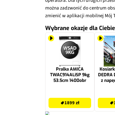
operatora. Dla tych drugich prze
można zadzwonić do centrum obsł
zmienić w aplikacji mobilnej Mój 
Wybrane okazje dla Ciebie
Pralka AMICA
Kosiark
TWAC914ALiSP 9kg
DEDRA 
53.5cm 1400obr
z napę
196 cm
mulczo
1899 zł
1699.99 zł
1899 zł