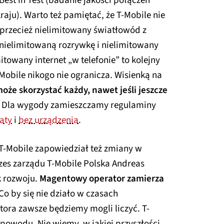
Best in Test (badanie jakości połączeń
raju). Warto też pamiętać, że T-Mobile nie
 przecież nielimitowany światłowód z
nielimitowaną rozrywkę i nielimitowany
towany internet „w telefonie” to kolejny
Mobile nikogo nie ogranicza. Wisienką na
może skorzystać każdy, nawet jeśli jeszcze
. Dla wygody zamieszczamy regulaminy
aty
i
bez urządzenia
.
T-Mobile zapowiedział też zmiany w
ezes zarządu T-Mobile Polska Andreas
k rozwoju.
Magentowy operator zamierza
 Co by się nie działo w czasach
tora zawsze będziemy mogli liczyć. T-
 powodu. Nie wiemy, w jakiej przyszłości