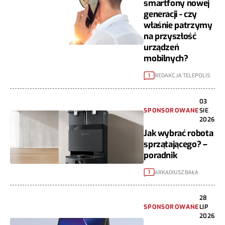
smartfony nowej
generacji - czy
właśnie patrzymy
na przyszłość
urządzeń
mobilnych?
REDAKCJA TELEPOLIS
1
03
SPONSOROWANE
SIE
2026
Jak wybrać robota
sprzątającego? –
poradnik
ARKADIUSZ BAŁA
1
28
SPONSOROWANE
LIP
2026