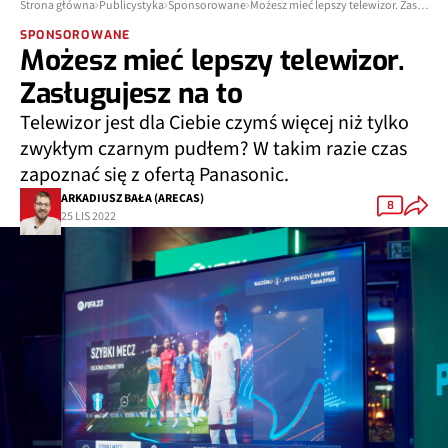
Strona główna
Publicystyka
Sponsorowane
Możesz mieć lepszy telewizor. Zasługujesz na to
SPONSOROWANE
Możesz mieć lepszy telewizor.
Zasługujesz na to
Telewizor jest dla Ciebie czymś więcej niż tylko
zwykłym czarnym pudłem? W takim razie czas
zapoznać się z ofertą Panasonic.
ARKADIUSZ BAŁA (ARECAS)
8
25 LIS 2022