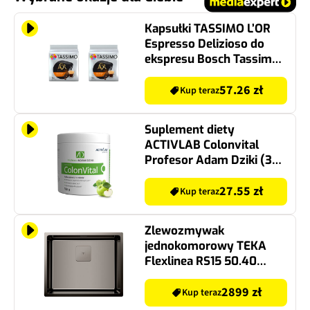
Kapsułki TASSIMO L’OR
Espresso Delizioso do
ekspresu Bosch Tassimo
(32 szt.)
57.26 zł
Kup teraz
Suplement diety
ACTIVLAB Colonvital
Profesor Adam Dziki (300
g)
27.55 zł
Kup teraz
Zlewozmywak
jednokomorowy TEKA
Flexlinea RS15 50.40
115000024 Tytan 44x54
2899 zł
Kup teraz