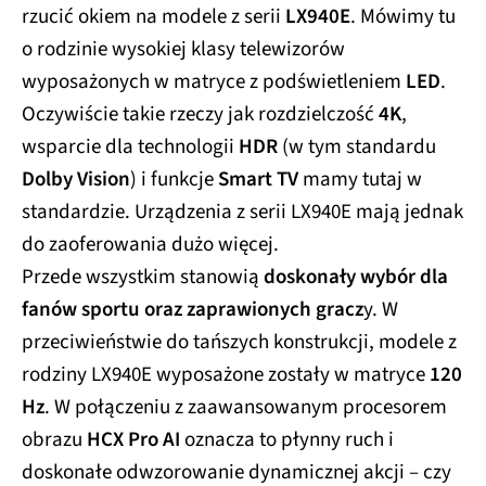
rzucić okiem na modele z serii
LX940E
. Mówimy tu
o rodzinie wysokiej klasy telewizorów
wyposażonych w matryce z podświetleniem
LED
.
Oczywiście takie rzeczy jak rozdzielczość
4K
,
wsparcie dla technologii
HDR
(w tym standardu
Dolby Vision
) i funkcje
Smart TV
mamy tutaj w
standardzie. Urządzenia z serii LX940E mają jednak
do zaoferowania dużo więcej.
Przede wszystkim stanowią
doskonały wybór dla
fanów sportu oraz zaprawionych gracz
y. W
przeciwieństwie do tańszych konstrukcji, modele z
rodziny LX940E wyposażone zostały w matryce
120
Hz
. W połączeniu z zaawansowanym procesorem
obrazu
HCX Pro AI
oznacza to płynny ruch i
doskonałe odwzorowanie dynamicznej akcji – czy