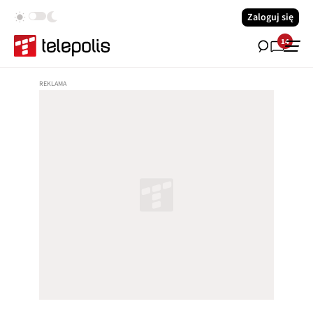
Zaloguj się
14