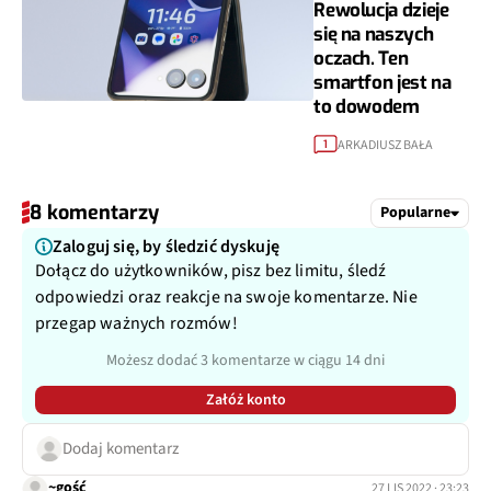
Rewolucja dzieje
się na naszych
oczach. Ten
smartfon jest na
to dowodem
ARKADIUSZ BAŁA
1
8 komentarzy
Popularne
Zaloguj się, by śledzić dyskuję
Dołącz do użytkowników, pisz bez limitu, śledź
odpowiedzi oraz reakcje na swoje komentarze. Nie
przegap ważnych rozmów!
Możesz dodać 3 komentarze w ciągu 14 dni
Załóż konto
Dodaj komentarz
~gość
27 LIS 2022 · 23:23