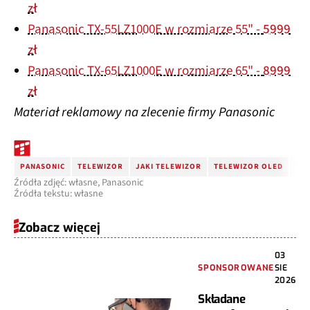
zł
Panasonic TX-55LZ1000E w rozmiarze 55" -
5999
zł
Panasonic TX-65LZ1000E w rozmiarze 65" -
8999
zł
Materiał reklamowy na zlecenie firmy Panasonic
PANASONIC
TELEWIZOR
JAKI TELEWIZOR
TELEWIZOR OLED
TE
Źródła zdjęć: własne, Panasonic
Źródła tekstu: własne
Zobacz więcej
03
SPONSOROWANE
SIE
2026
Składane