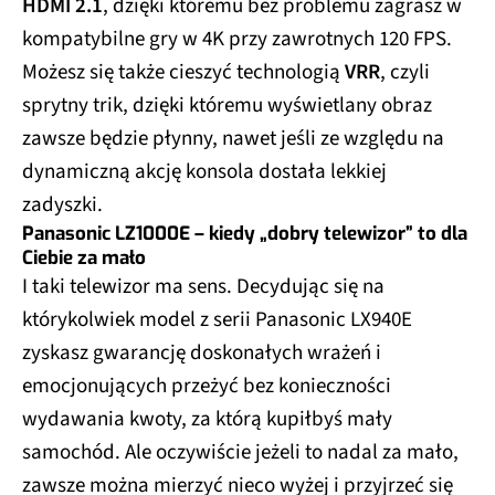
HDMI 2.1
, dzięki któremu bez problemu zagrasz w
kompatybilne gry w 4K przy zawrotnych 120 FPS.
Możesz się także cieszyć technologią
VRR
, czyli
sprytny trik, dzięki któremu wyświetlany obraz
zawsze będzie płynny, nawet jeśli ze względu na
dynamiczną akcję konsola dostała lekkiej
zadyszki.
Panasonic LZ1000E – kiedy „dobry telewizor” to dla
Ciebie za mało
I taki telewizor ma sens. Decydując się na
którykolwiek model z serii Panasonic LX940E
zyskasz gwarancję doskonałych wrażeń i
emocjonujących przeżyć bez konieczności
wydawania kwoty, za którą kupiłbyś mały
samochód. Ale oczywiście jeżeli to nadal za mało,
zawsze można mierzyć nieco wyżej i przyjrzeć się