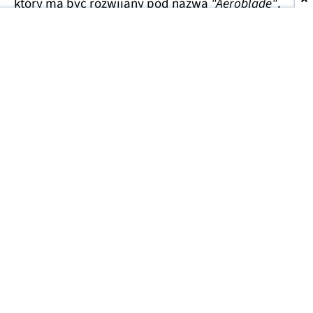
który ma być rozwijany pod nazwą
"Aeroblade"
.
Jego obudowa wygląda
wręcz absurdalnie
smukło.
Specyfikacja techniczna pozostaje na razie