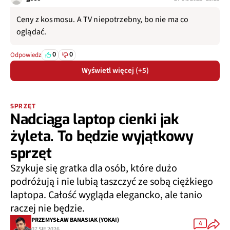
Ceny z kosmosu. A TV niepotrzebny, bo nie ma co
oglądać.
0
0
Odpowiedz
Wyświetl więcej (+5)
SPRZĘT
Nadciąga laptop cienki jak
żyleta. To będzie wyjątkowy
sprzęt
Szykuje się gratka dla osób, które dużo
podróżują i nie lubią taszczyć ze sobą ciężkiego
laptopa. Całość wygląda elegancko, ale tanio
raczej nie będzie.
PRZEMYSŁAW BANASIAK (YOKAI)
4
07 SIE 2026